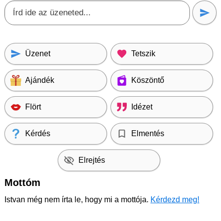
Üzenet
Tetszik
Ajándék
Köszöntő
Flört
Idézet
Kérdés
Elmentés
Elrejtés
Mottóm
Istvan még nem írta le, hogy mi a mottója.
Kérdezd meg!