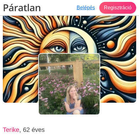
Belépés
Regisztráció
Társkereső Székelyudvarhely
Terike, 62 éves, nő
Terike
, 62 éves