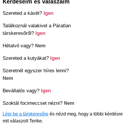
Kérdéseim és válaszaim
Szereted a kávét?
Igen
Találkoznál valakivel a Páratlan
társkeresőről?
Igen
Hétalvó vagy?
Nem
Szereted a kutyákat?
Igen
Szeretnél egyszer híres lenni?
Nem
Bevállalós vagy?
Igen
Szoktál focimeccset nézni?
Nem
Lépj be a társkeresőre
és nézd meg, hogy a többi kérdésre
mit válaszolt Terike.