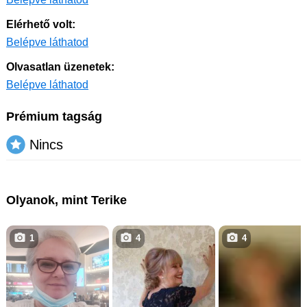
Elérhető volt:
Belépve láthatod
Olvasatlan üzenetek:
Belépve láthatod
Prémium tagság
Nincs
Olyanok, mint Terike
1
4
4