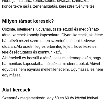
Hobbijaim a tánc, kertészkedés, olvasás, színházba,
koncertekre járás, zenehallgatás, keresztrejtvény fejtés.
Milyen társat keresek?
Őszinte, intelligens, udvarias, tisztelettudó és megbízható
társat keresek komoly kapcsolatra. Olyant keresek, aki élete
hátralévő részét szeretetben szeretné eltölteni kedvese
oldalán. Aki erzelmileg és értemileg fejlett, kovetkezetes,
felelősségtudatos és kommunikatív.
Aki értékeli és becsüli a társát, tesz mindennap azért, hogy
harmonikus kapcsolatban töltsék a mindennapokat. Akivel
együtt és nem egymás mellett lehet élni. Egymással és nem
egy mással.
Akit keresek
Szeretnék megismerkedni egy 50 és 60 év közötti férfival.