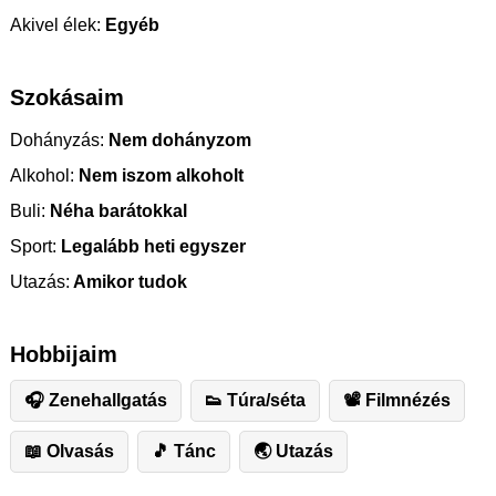
Akivel élek:
Egyéb
Szokásaim
Dohányzás:
Nem dohányzom
Alkohol:
Nem iszom alkoholt
Buli:
Néha barátokkal
Sport:
Legalább heti egyszer
Utazás:
Amikor tudok
Hobbijaim
🎧 Zenehallgatás
👟 Túra/séta
📽 Filmnézés
📖 Olvasás
🎵 Tánc
🌏 Utazás