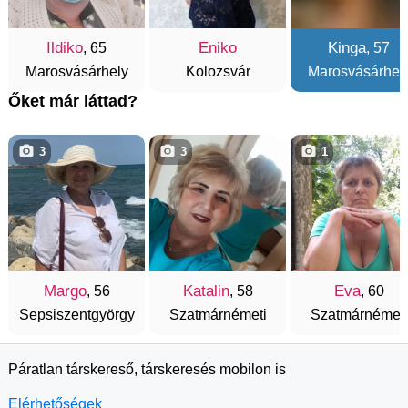
Ildiko
Eniko
Kinga
, 65
, 57
Marosvásárhely
Kolozsvár
Marosvásárhel
Őket már láttad?
3
3
1
Margo
Katalin
Eva
, 56
, 58
, 60
Sepsiszentgyörgy
Szatmárnémeti
Szatmárnémeti
Páratlan társkereső, társkeresés mobilon is
Elérhetőségek