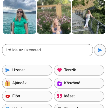
Üzenet
Tetszik
Ajándék
Köszöntő
Flört
Idézet