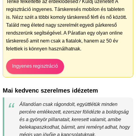
Terike felkeltette az érdeklődésed? Küldj üzenetet! A
regisztráció ingyenes. Társkeresés mobilon és tableten
is. Nézz szét a többi komoly társkereső férfi és nő között.
Találd meg életed nagy szerelmét egyedi párkereső
rendszerünk segítségével. A Páratlan egy olyan online
társkereső amit nem csak a fiatalok, hanem az 50 év
felettiek is könnyen használhatnak.
Ingyenes regisztráció
Mai kedvenc szerelmes idézetem
Állandóan csak rágondolt, együttlétük minden
percére emlékezett, ezerszer fölidézte a boldogság
és a gyönyör pillanatait, keresett valamit, amibe
belekapaszkodhat, bármit, ami reményt adhat, hogy
mégis van jövője a kapcsolatuknak.