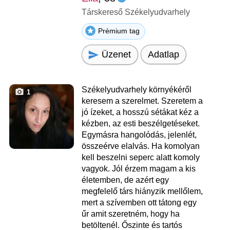
Társkereső Székelyudvarhely
Prémium tag
Üzenet
Adatlap
Székelyudvarhely környékéről
1
keresem a szerelmet. Szeretem a
jó ízeket, a hosszú sétákat kéz a
kézben, az esti beszélgetéseket.
Egymásra hangolódás, jelenlét,
összeérve elalvás. Ha komolyan
kell beszelni seperc alatt komoly
vagyok. Jól érzem magam a kis
életemben, de azért egy
megfelelő társ hiányzik mellőlem,
mert a szívemben ott tátong egy
űr amit szeretném, hogy ha
betöltenél. Őszinte és tartós