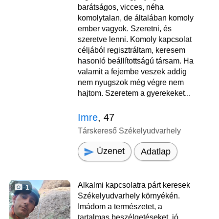
barátságos, vicces, néha
komolytalan, de általában komoly
ember vagyok. Szeretni, és
szeretve lenni. Komoly kapcsolat
céljából regisztráltam, keresem
hasonló beállítottságú társam. Ha
valamit a fejembe veszek addig
nem nyugszok még végre nem
hajtom. Szeretem a gyerekeket...
Imre
, 47
Társkereső Székelyudvarhely
Üzenet
Adatlap
Alkalmi kapcsolatra párt keresek
1
Székelyudvarhely környékén.
Imádom a természetet, a
tartalmas beszélgetéseket, jó