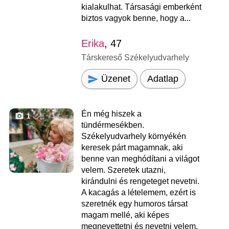
kialakulhat. Társasági emberként
biztos vagyok benne, hogy a...
Erika
, 47
Társkereső Székelyudvarhely
Üzenet
Adatlap
Én még hiszek a
1
tündérmesékben.
Székelyudvarhely környékén
keresek párt magamnak, aki
benne van meghódítani a világot
velem. Szeretek utazni,
kirándulni és rengeteget nevetni.
A kacagás a lételemem, ezért is
szeretnék egy humoros társat
magam mellé, aki képes
megnevettetni és nevetni velem.