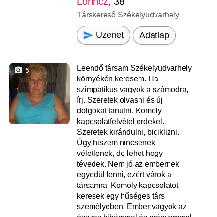
Lőrincz
, 38
Társkereső Székelyudvarhely
Üzenet
Adatlap
Leendő társam Székelyudvarhely
5
környékén keresem. Ha
szimpatikus vagyok a számodra,
írj. Szeretek olvasni és új
dolgokat tanulni. Komoly
kapcsolatfelvétel érdekel.
Szeretek kirándulni, biciklizni.
Úgy hiszem nincsenek
véletlenek, de lehet hogy
tévedek. Nem jó az embernek
egyedül lenni, ezért várok a
társamra. Komoly kapcsolatot
keresek egy hűséges társ
személyében. Ember vagyok az