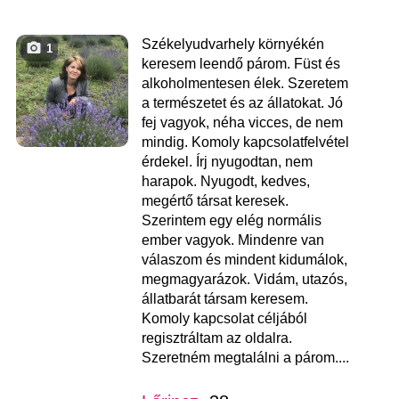
Székelyudvarhely környékén
1
keresem leendő párom. Füst és
alkoholmentesen élek. Szeretem
a természetet és az állatokat. Jó
fej vagyok, néha vicces, de nem
mindig. Komoly kapcsolatfelvétel
érdekel. Írj nyugodtan, nem
harapok. Nyugodt, kedves,
megértő társat keresek.
Szerintem egy elég normális
ember vagyok. Mindenre van
válaszom és mindent kidumálok,
megmagyarázok. Vidám, utazós,
állatbarát társam keresem.
Komoly kapcsolat céljából
regisztráltam az oldalra.
Szeretném megtalálni a párom....