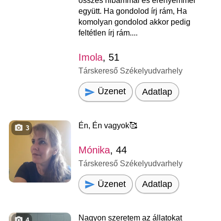
összes hibámmal és erényemmel
együtt. Ha gondolod írj rám, Ha
komolyan gondolod akkor pedig
feltétlen írj rám....
Imola
, 51
Társkereső Székelyudvarhely
Üzenet
Adatlap
Én, Én vagyok‍️🥰
3
Mónika
, 44
Társkereső Székelyudvarhely
Üzenet
Adatlap
Nagyon szeretem az állatokat
4