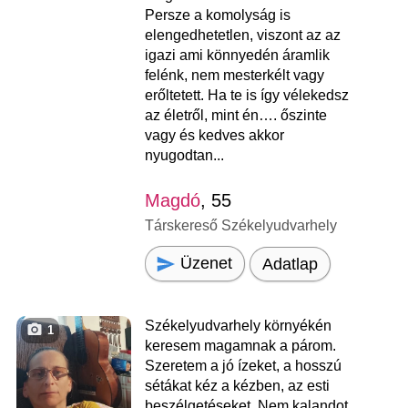
Persze a komolyság is
elengedhetetlen, viszont az az
igazi ami könnyedén áramlik
felénk, nem mesterkélt vagy
erőltetett. Ha te is így vélekedsz
az életről, mint én…. őszinte
vagy és kedves akkor
nyugodtan...
Magdó
, 55
Társkereső Székelyudvarhely
Üzenet
Adatlap
Székelyudvarhely környékén
1
keresem magamnak a párom.
Szeretem a jó ízeket, a hosszú
sétákat kéz a kézben, az esti
beszélgetéseket. Nem kalandot