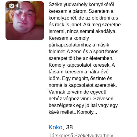
Székelyudvarhely környékéről
4
keresem a párom. Szeretem a
komolyzenét, de az elektronikus
és rock is jöhet. Aki meg szeretne
ismerni, nincs semmi akadálya.
Keresem a komoly
párkapcsolatomhoz a másik
felemet. A zene és a sport fontos
szerepet tölt be az életemben.
Komoly kapcsolatot keresek. A
társam keresem a hátralévő
időre. Egy meghitt, őszinte és
normális kapcsolatot szeretnék.
Vannak terveim de egyedül
nehéz véghez vinni. Szívesen
beszélgetek egy jó ital vagy egy
kávé mellett. Komoly...
Koko
, 38
Társkereső Székelyudvarhely