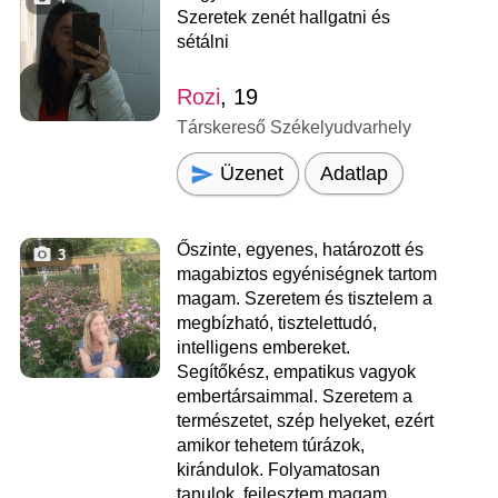
Szeretek zenét hallgatni és
sétálni
Rozi
, 19
Társkereső Székelyudvarhely
Üzenet
Adatlap
Őszinte, egyenes, határozott és
3
magabiztos egyéniségnek tartom
magam. Szeretem és tisztelem a
megbízható, tisztelettudó,
intelligens embereket.
Segítőkész, empatikus vagyok
embertársaimmal. Szeretem a
természetet, szép helyeket, ezért
amikor tehetem túrázok,
kirándulok. Folyamatosan
tanulok, fejlesztem magam.