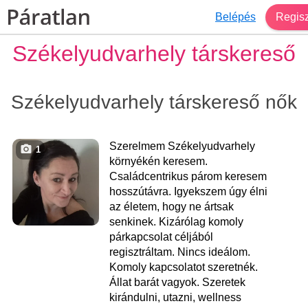
Belépés
Regisz
Székelyudvarhely társkereső
Székelyudvarhely társkereső nők
Szerelmem Székelyudvarhely
1
környékén keresem.
Családcentrikus párom keresem
hosszútávra. Igyekszem úgy élni
az életem, hogy ne ártsak
senkinek. Kizárólag komoly
párkapcsolat céljából
regisztráltam. Nincs ideálom.
Komoly kapcsolatot szeretnék.
Állat barát vagyok. Szeretek
kirándulni, utazni, wellness