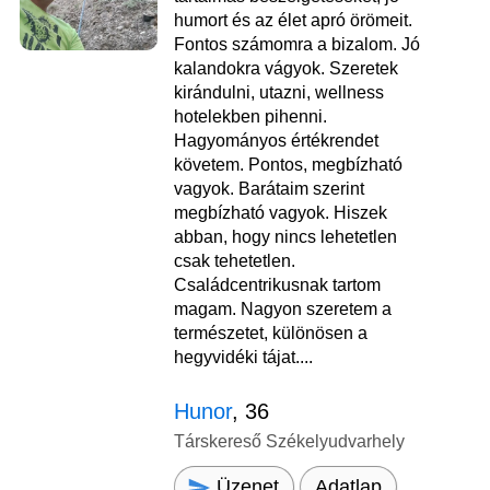
humort és az élet apró örömeit.
Fontos számomra a bizalom. Jó
kalandokra vágyok. Szeretek
kirándulni, utazni, wellness
hotelekben pihenni.
Hagyományos értékrendet
követem. Pontos, megbízható
vagyok. Barátaim szerint
megbízható vagyok. Hiszek
abban, hogy nincs lehetetlen
csak tehetetlen.
Családcentrikusnak tartom
magam. Nagyon szeretem a
természetet, különösen a
hegyvidéki tájat....
Hunor
, 36
Társkereső Székelyudvarhely
Üzenet
Adatlap