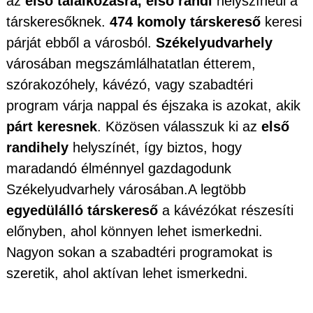
az
első találkozásra, első randi
helyszínéül a
társkeresőknek.
474 komoly társkereső
keresi
párját ebből a városból.
Székelyudvarhely
városában megszámlálhatatlan étterem,
szórakozóhely, kávézó, vagy szabadtéri
program várja nappal és éjszaka is azokat, akik
párt keresnek
. Közösen válasszuk ki az
első
randihely
helyszínét, így biztos, hogy
maradandó élménnyel gazdagodunk
Székelyudvarhely városában.A legtöbb
egyedülálló társkereső
a kávézókat részesíti
előnyben, ahol könnyen lehet ismerkedni.
Nagyon sokan a szabadtéri programokat is
szeretik, ahol aktívan lehet ismerkedni.