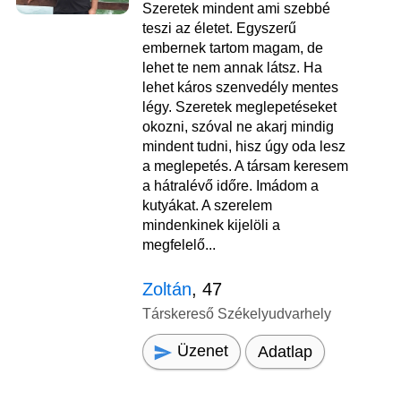
Szeretek mindent ami szebbé
teszi az életet. Egyszerű
embernek tartom magam, de
lehet te nem annak látsz. Ha
lehet káros szenvedély mentes
légy. Szeretek meglepetéseket
okozni, szóval ne akarj mindig
mindent tudni, hisz úgy oda lesz
a meglepetés. A társam keresem
a hátralévő időre. Imádom a
kutyákat. A szerelem
mindenkinek kijelöli a
megfelelő...
Zoltán
, 47
Társkereső Székelyudvarhely
Üzenet
Adatlap