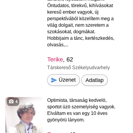
Öntudatos, törekvű, kihívásokat
keresű ember vagyok, új
perspektívából közelítem meg a
világ dolgait, nem szeretem a
szokásokat, dogmákat.
Hobbijaim a tánc, kertészkedés,
olvasás,...
Terike
, 62
Társkereső Székelyudvarhely
Üzenet
Adatlap
Optimista, társaság kedvelö,
4
sportot üzö szemelyiség vagyok.
Elváltam es van egy 10 éves
gyönyörü lányom.