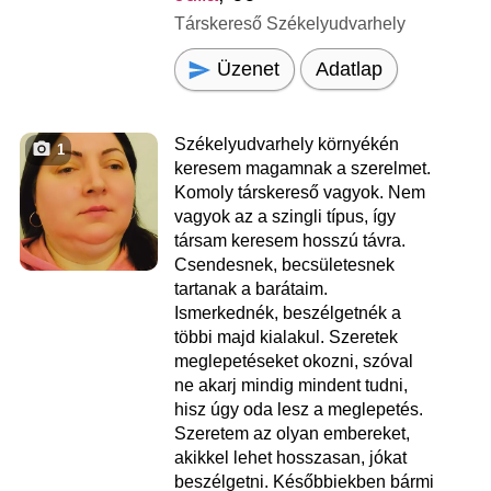
Társkereső Székelyudvarhely
Üzenet
Adatlap
Székelyudvarhely környékén
1
keresem magamnak a szerelmet.
Komoly társkereső vagyok. Nem
vagyok az a szingli típus, így
társam keresem hosszú távra.
Csendesnek, becsületesnek
tartanak a barátaim.
Ismerkednék, beszélgetnék a
többi majd kialakul. Szeretek
meglepetéseket okozni, szóval
ne akarj mindig mindent tudni,
hisz úgy oda lesz a meglepetés.
Szeretem az olyan embereket,
akikkel lehet hosszasan, jókat
beszélgetni. Későbbiekben bármi