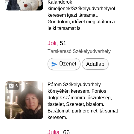
Kalandorok
kimeljenek!Székelyudvarhelyröl
keresem igazi társamat.
Gondolom, idővel megtalálom a
lelki társamat is.
Joli
, 51
Társkereső Székelyudvarhely
Üzenet
Adatlap
Párom Székelyudvarhely
3
környékén keresem. Fontos
dolgok számomra: őszinteség,
tisztelet, Szeretet, bizalom.
Barátomat, partneremet, társamat
keresem.
Julia
, 66