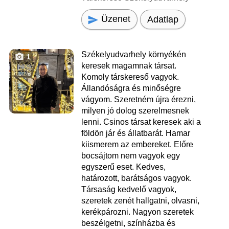
Üzenet
Adatlap
Székelyudvarhely környékén
1
keresek magamnak társat.
Komoly társkereső vagyok.
Állandóságra és minőségre
vágyom. Szeretném újra érezni,
milyen jó dolog szerelmesnek
lenni. Csinos társat keresek aki a
földön jár és állatbarát. Hamar
kiismerem az embereket. Előre
bocsájtom nem vagyok egy
egyszerű eset. Kedves,
határozott, barátságos vagyok.
Társaság kedvelő vagyok,
szeretek zenét hallgatni, olvasni,
kerékpározni. Nagyon szeretek
beszélgetni, színházba és