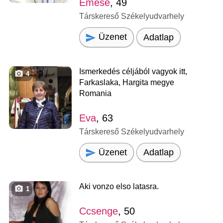
Emese
, 49
Társkereső Székelyudvarhely
Üzenet
Adatlap
Ismerkedés céljából vagyok itt,
4
Farkaslaka, Hargita megye
Romania
Eva
, 63
Társkereső Székelyudvarhely
Üzenet
Adatlap
Aki vonzo elso latasra.
1
Ccsenge
, 50