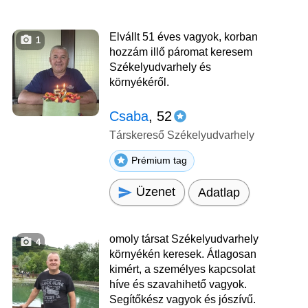
Elvállt 51 éves vagyok, korban
1
hozzám illő páromat keresem
Székelyudvarhely és
környékéről.
Csaba
, 52
Társkereső Székelyudvarhely
Prémium tag
Üzenet
Adatlap
omoly társat Székelyudvarhely
4
környékén keresek. Átlagosan
kimért, a személyes kapcsolat
híve és szavahihető vagyok.
Segítőkész vagyok és jószívű.