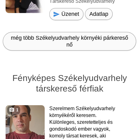
Társkereső Székelyudvarhely
Üzenet
Adatlap
még több Székelyudvarhely környéki párkereső
nő
Fényképes Székelyudvarhely
társkereső férfiak
Szerelmem Székelyudvarhely
1
környékéről keresem.
Különleges, szeretetteljes és
gondoskodó ember vagyok,
komoly társat keresek, aki