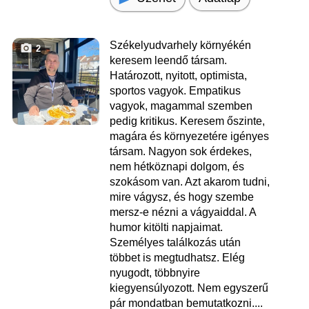
Székelyudvarhely környékén
2
keresem leendő társam.
Határozott, nyitott, optimista,
sportos vagyok. Empatikus
vagyok, magammal szemben
pedig kritikus. Keresem őszinte,
magára és környezetére igényes
társam. Nagyon sok érdekes,
nem hétköznapi dolgom, és
szokásom van. Azt akarom tudni,
mire vágysz, és hogy szembe
mersz-e nézni a vágyaiddal. A
humor kitölti napjaimat.
Személyes találkozás után
többet is megtudhatsz. Elég
nyugodt, többnyire
kiegyensúlyozott. Nem egyszerű
pár mondatban bemutatkozni....