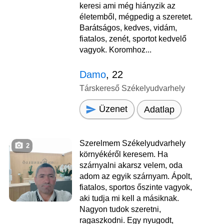
keresi ami még hiányzik az
életemből, mégpedig a szeretet.
Barátságos, kedves, vidám,
fiatalos, zenét, sportot kedvelő
vagyok. Koromhoz...
Damo
, 22
Társkereső Székelyudvarhely
Üzenet
Adatlap
Szerelmem Székelyudvarhely
2
környékéről keresem. Ha
szárnyalni akarsz velem, oda
adom az egyik szárnyam. Ápolt,
fiatalos, sportos őszinte vagyok,
aki tudja mi kell a másiknak.
Nagyon tudok szeretni,
ragaszkodni. Egy nyugodt,