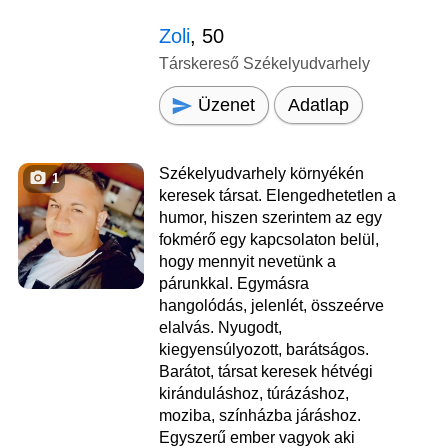
Zoli
, 50
Társkereső Székelyudvarhely
Üzenet
Adatlap
Székelyudvarhely környékén
1
keresek társat. Elengedhetetlen a
humor, hiszen szerintem az egy
fokmérő egy kapcsolaton belül,
hogy mennyit nevetünk a
párunkkal. Egymásra
hangolódás, jelenlét, összeérve
elalvás. Nyugodt,
kiegyensúlyozott, barátságos.
Barátot, társat keresek hétvégi
kiránduláshoz, túrázáshoz,
moziba, színházba járáshoz.
Egyszerű ember vagyok aki