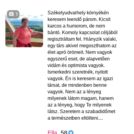
Székelyudvarhely környékén
3
keresem leendő párom. Kicsit
karcos a humorom, de nem
bántó. Komoly kapcsolat céljából
regisztráltam fel. Hiányzik valaki,
egy társ akivel megoszthatom az
élet apró örömeit. Nem vagyok
egyszerű eset, de alapvetően
vidám és optimista vagyok.
Ismerkedni szeretnék, nyitott
vagyok. Én is keresem az igazi
társat, de mindenben benne
vagyok. Nem az a lényeg
milyenek látom magam, hanem
az a lényeg, hogy Te milyenek
látsz. Szeretem a szabadidőmet
a természetben eltölteni....
Ella
, 58