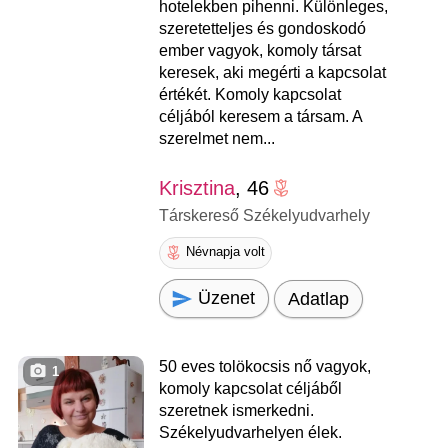
hotelekben pihenni. Különleges,
szeretetteljes és gondoskodó
ember vagyok, komoly társat
keresek, aki megérti a kapcsolat
értékét. Komoly kapcsolat
céljából keresem a társam. A
szerelmet nem...
Krisztina
, 46
Társkereső Székelyudvarhely
Névnapja volt
Üzenet
Adatlap
50 eves tolökocsis nő vagyok,
1
komoly kapcsolat céljáből
szeretnek ismerkedni.
Székelyudvarhelyen élek.