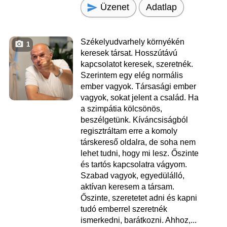
Üzenet
Adatlap
Székelyudvarhely környékén
1
keresek társat. Hosszútávú
kapcsolatot keresek, szeretnék.
Szerintem egy elég normális
ember vagyok. Társasági ember
vagyok, sokat jelent a család. Ha
a szimpátia kölcsönös,
beszélgetünk. Kíváncsiságból
regisztráltam erre a komoly
társkereső oldalra, de soha nem
lehet tudni, hogy mi lesz. Őszinte
és tartós kapcsolatra vágyom.
Szabad vagyok, egyedülálló,
aktívan keresem a társam.
Őszinte, szeretetet adni és kapni
tudó emberrel szeretnék
ismerkedni, barátkozni. Ahhoz,...