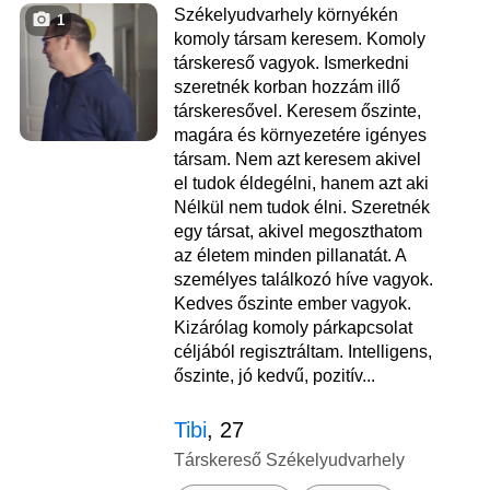
Székelyudvarhely környékén
1
komoly társam keresem. Komoly
társkereső vagyok. Ismerkedni
szeretnék korban hozzám illő
társkeresővel. Keresem őszinte,
magára és környezetére igényes
társam. Nem azt keresem akivel
el tudok éldegélni, hanem azt aki
Nélkül nem tudok élni. Szeretnék
egy társat, akivel megoszthatom
az életem minden pillanatát. A
személyes találkozó híve vagyok.
Kedves őszinte ember vagyok.
Kizárólag komoly párkapcsolat
céljából regisztráltam. Intelligens,
őszinte, jó kedvű, pozitív...
Tibi
, 27
Társkereső Székelyudvarhely