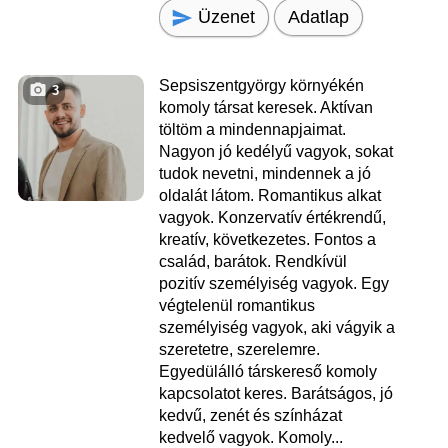
Üzenet
Adatlap
Sepsiszentgyörgy környékén
3
komoly társat keresek. Aktívan
töltöm a mindennapjaimat.
Nagyon jó kedélyű vagyok, sokat
tudok nevetni, mindennek a jó
oldalát látom. Romantikus alkat
vagyok. Konzervatív értékrendű,
kreatív, következetes. Fontos a
család, barátok. Rendkívül
pozitív személyiség vagyok. Egy
végtelenül romantikus
személyiség vagyok, aki vágyik a
szeretetre, szerelemre.
Egyedülálló társkereső komoly
kapcsolatot keres. Barátságos, jó
kedvű, zenét és színházat
kedvelő vagyok. Komoly...