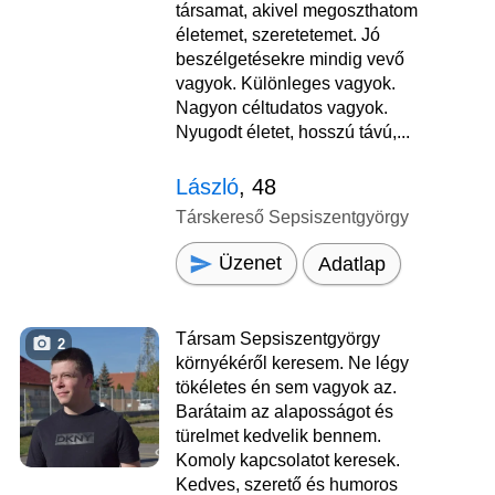
társamat, akivel megoszthatom
életemet, szeretetemet. Jó
beszélgetésekre mindig vevő
vagyok. Különleges vagyok.
Nagyon céltudatos vagyok.
Nyugodt életet, hosszú távú,...
László
, 48
Társkereső Sepsiszentgyörgy
Üzenet
Adatlap
Társam Sepsiszentgyörgy
2
környékéről keresem. Ne légy
tökéletes én sem vagyok az.
Barátaim az alaposságot és
türelmet kedvelik bennem.
Komoly kapcsolatot keresek.
Kedves, szerető és humoros