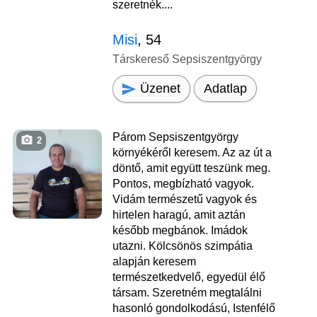
szeretnék....
Misi
, 54
Társkereső Sepsiszentgyörgy
Üzenet
Adatlap
Párom Sepsiszentgyörgy
2
környékéről keresem. Az az út a
döntő, amit együtt teszünk meg.
Pontos, megbízható vagyok.
Vidám természetű vagyok és
hirtelen haragú, amit aztán
később megbánok. Imádok
utazni. Kölcsönös szimpátia
alapján keresem
természetkedvelő, egyedül élő
társam. Szeretném megtalálni
hasonló gondolkodású, Istenfélő