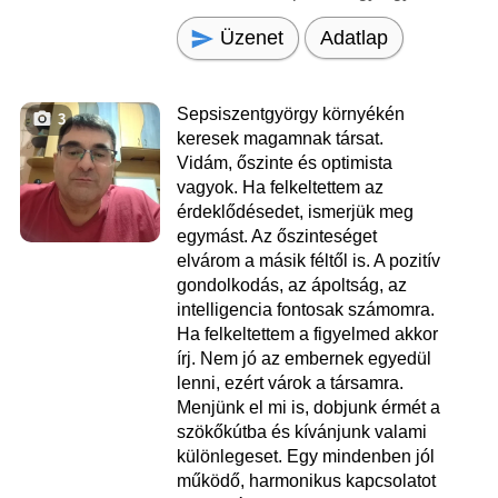
Üzenet
Adatlap
Sepsiszentgyörgy környékén
3
keresek magamnak társat.
Vidám, őszinte és optimista
vagyok. Ha felkeltettem az
érdeklődésedet, ismerjük meg
egymást. Az őszinteséget
elvárom a másik féltől is. A pozitív
gondolkodás, az ápoltság, az
intelligencia fontosak számomra.
Ha felkeltettem a figyelmed akkor
írj. Nem jó az embernek egyedül
lenni, ezért várok a társamra.
Menjünk el mi is, dobjunk érmét a
szökőkútba és kívánjunk valami
különlegeset. Egy mindenben jól
működő, harmonikus kapcsolatot