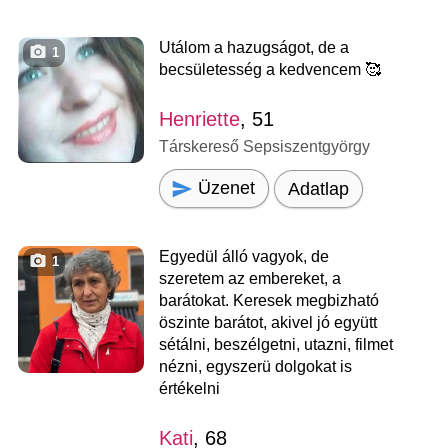
Utálom a hazugságot, de a
1
becsületesség a kedvencem 🥰
Henriette
, 51
Társkereső Sepsiszentgyörgy
Üzenet
Adatlap
Egyedül álló vagyok, de
1
szeretem az embereket, a
barátokat. Keresek megbizható
öszinte barátot, akivel jó együtt
sétálni, beszélgetni, utazni, filmet
nézni, egyszerü dolgokat is
értékelni
Kati
, 68