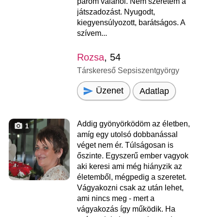
párom valahol. Nem szeretem a
játszadozást. Nyugodt,
kiegyensúlyozott, barátságos. A
szívem...
Rozsa
, 54
Társkereső Sepsiszentgyörgy
Üzenet
Adatlap
Addig gyönyörködöm az életben,
1
amíg egy utolsó dobbanással
véget nem ér. Túlságosan is
őszinte. Egyszerű ember vagyok
aki keresi ami még hiányzik az
életemből, mégpedig a szeretet.
Vágyakozni csak az után lehet,
ami nincs meg - mert a
vágyakozás így működik. Ha