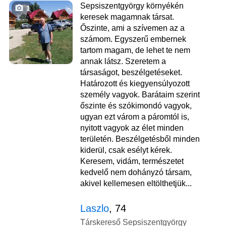
Sepsiszentgyörgy környékén
1
keresek magamnak társat.
Őszinte, ami a szívemen az a
számom. Egyszerű embernek
tartom magam, de lehet te nem
annak látsz. Szeretem a
társaságot, beszélgetéseket.
Határozott és kiegyensúlyozott
személy vagyok. Barátaim szerint
őszinte és szókimondó vagyok,
ugyan ezt várom a páromtól is,
nyitott vagyok az élet minden
területén. Beszélgetésből minden
kiderül, csak esélyt kérek.
Keresem, vidám, természetet
kedvelő nem dohányzó társam,
akivel kellemesen eltölthetjük...
Laszlo
, 74
Társkereső Sepsiszentgyörgy