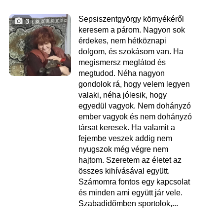
Sepsiszentgyörgy környékéről
3
keresem a párom. Nagyon sok
érdekes, nem hétköznapi
dolgom, és szokásom van. Ha
megismersz meglátod és
megtudod. Néha nagyon
gondolok rá, hogy velem legyen
valaki, néha jólesik, hogy
egyedül vagyok. Nem dohányzó
ember vagyok és nem dohányzó
társat keresek. Ha valamit a
fejembe veszek addig nem
nyugszok még végre nem
hajtom. Szeretem az életet az
összes kihívásával együtt.
Számomra fontos egy kapcsolat
és minden ami együtt jár vele.
Szabadidőmben sportolok,...