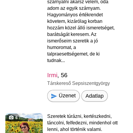
szárnyalni akarsz velem, oda
adom az egyik szárnyam.
Hagyományos értékrendet
követem, kizárólag korban
hozzám közel álló ismeretséget,
barátságát keresem. Az
ismerőseim szeretik a jó
humoromat, a
talpraesettségemet, de ki
tudnak...
Irmi
, 56
Társkereső Sepsiszentgyörgy
Üzenet
Adatlap
Szeretek túrázni, kertészkedni,
6
táncolni, felfedezni, mindenhol ott
lenni, ahol történik valami.