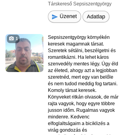
Társkereső Sepsiszentgyörgy
Üzenet
Adatlap
Sepsiszentgyörgy környékén
1
keresek magamnak társat.
Szeretek sétálni, beszélgetni és
romantikázni. Ha lehet káros
szenvedély mentes légy. Úgy éld
az életed, ahogy azt a legjobban
szeretnéd, mert egy van belőle
és nem tudod meddig fog tartani.
Komoly társat keresek.
Könyveket ritkán olvasok, de már
rajta vagyok, hogy egyre többre
jusson időm. Rugalmas vagyok
mindenre. Kedvenc
elfoglaltságaim a biciklizés a
virág gondozás és