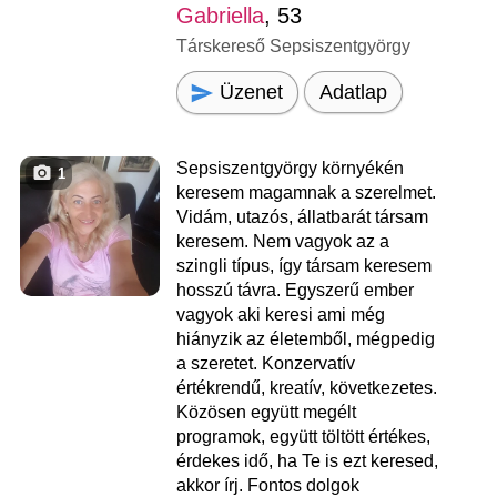
Gabriella
, 53
Társkereső Sepsiszentgyörgy
Üzenet
Adatlap
Sepsiszentgyörgy környékén
1
keresem magamnak a szerelmet.
Vidám, utazós, állatbarát társam
keresem. Nem vagyok az a
szingli típus, így társam keresem
hosszú távra. Egyszerű ember
vagyok aki keresi ami még
hiányzik az életemből, mégpedig
a szeretet. Konzervatív
értékrendű, kreatív, következetes.
Közösen együtt megélt
programok, együtt töltött értékes,
érdekes idő, ha Te is ezt keresed,
akkor írj. Fontos dolgok