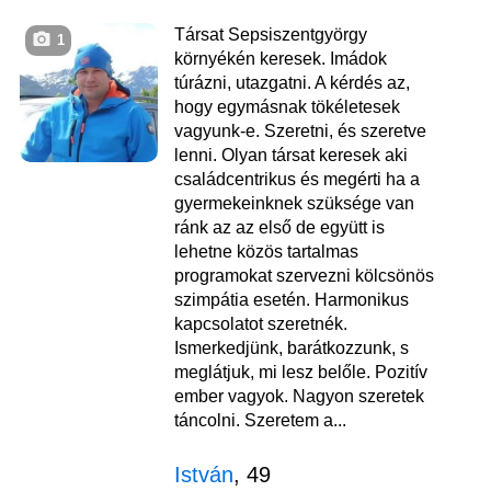
Társat Sepsiszentgyörgy
1
környékén keresek. Imádok
túrázni, utazgatni. A kérdés az,
hogy egymásnak tökéletesek
vagyunk-e. Szeretni, és szeretve
lenni. Olyan társat keresek aki
családcentrikus és megérti ha a
gyermekeinknek szüksége van
ránk az az első de együtt is
lehetne közös tartalmas
programokat szervezni kölcsönös
szimpátia esetén. Harmonikus
kapcsolatot szeretnék.
Ismerkedjünk, barátkozzunk, s
meglátjuk, mi lesz belőle. Pozitív
ember vagyok. Nagyon szeretek
táncolni. Szeretem a...
István
, 49