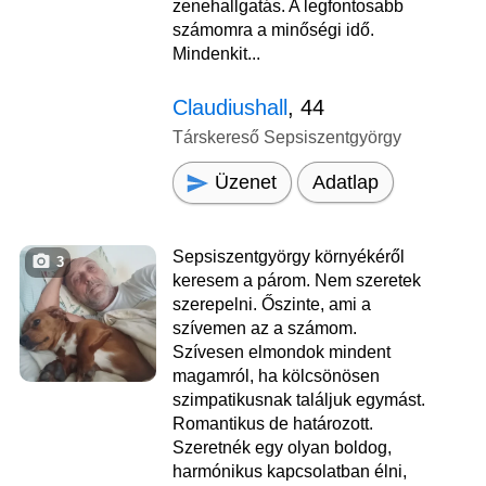
zenehallgatás. A legfontosabb
számomra a minőségi idő.
Mindenkit...
Claudiushall
, 44
Társkereső Sepsiszentgyörgy
Üzenet
Adatlap
Sepsiszentgyörgy környékéről
3
keresem a párom. Nem szeretek
szerepelni. Őszinte, ami a
szívemen az a számom.
Szívesen elmondok mindent
magamról, ha kölcsönösen
szimpatikusnak találjuk egymást.
Romantikus de határozott.
Szeretnék egy olyan boldog,
harmónikus kapcsolatban élni,