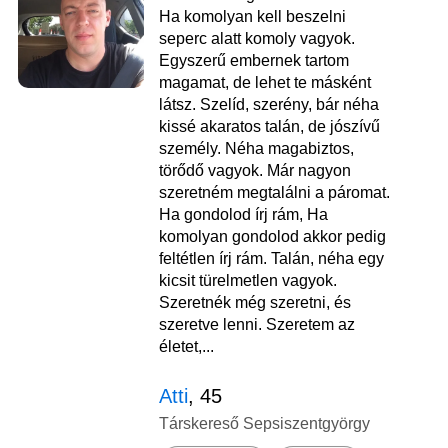
Ha komolyan kell beszelni
seperc alatt komoly vagyok.
Egyszerű embernek tartom
magamat, de lehet te másként
látsz. Szelíd, szerény, bár néha
kissé akaratos talán, de jószívű
személy. Néha magabiztos,
törődő vagyok. Már nagyon
szeretném megtalálni a páromat.
Ha gondolod írj rám, Ha
komolyan gondolod akkor pedig
feltétlen írj rám. Talán, néha egy
kicsit türelmetlen vagyok.
Szeretnék még szeretni, és
szeretve lenni. Szeretem az
életet,...
Atti
, 45
Társkereső Sepsiszentgyörgy