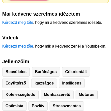
Mai kedvenc szerelmes idézetem
Kérdezd meg tőle
, hogy mi a kedvenc szerelmes idézete.
Videók
Kérdezd meg tőle
, hogy mik a kedvenc zenéi a Youtube-on.
Jellemzőim
Becsületes
Barátságos
Célorientált
Együttérző
Igazságos
Intelligens
Kötelességtudó
Munkaszerető
Motoros
Optimista
Pozitív
Stresszmentes