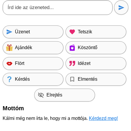
Üzenet
Tetszik
Ajándék
Köszöntő
Flört
Idézet
Kérdés
Elmentés
Elrejtés
Mottóm
Kálmi még nem írta le, hogy mi a mottója.
Kérdezd meg!