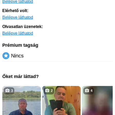
Belépve láthatod
Elérhető volt:
Belépve láthatod
Olvasatlan üzenetek:
Belépve láthatod
Prémium tagság
Nincs
Őket már láttad?
3
2
4