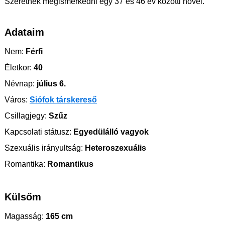
Szeretnék megismerkedni egy 37 és 46 év közötti nővel.
Adataim
Nem:
Férfi
Életkor:
40
Névnap:
július 6.
Város:
Siófok társkereső
Csillagjegy:
Szűz
Kapcsolati státusz:
Egyedülálló vagyok
Szexuális irányultság:
Heteroszexuális
Romantika:
Romantikus
Külsőm
Magasság:
165 cm