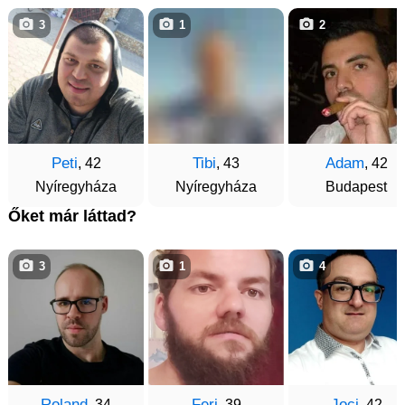
3
1
2
Peti
Tibi
Adam
, 42
, 43
, 42
Nyíregyháza
Nyíregyháza
Budapest
Őket már láttad?
3
1
4
Roland
Feri
Joci
, 34
, 39
, 42