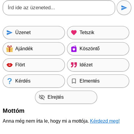
Üzenet
Tetszik
Ajándék
Köszöntő
Flört
Idézet
Kérdés
Elmentés
Elrejtés
Mottóm
Anna még nem írta le, hogy mi a mottója.
Kérdezd meg!