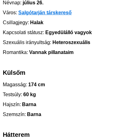
Névnap:
július 26.
Város:
Salgótarján társkereső
Csillagjegy:
Halak
Kapcsolati státusz:
Egyedülálló vagyok
Szexuális irányultság:
Heteroszexuális
Romantika:
Vannak pillanataim
Külsőm
Magasság:
174 cm
Testsúly:
60 kg
Hajszín:
Barna
Szemszín:
Barna
Hátterem