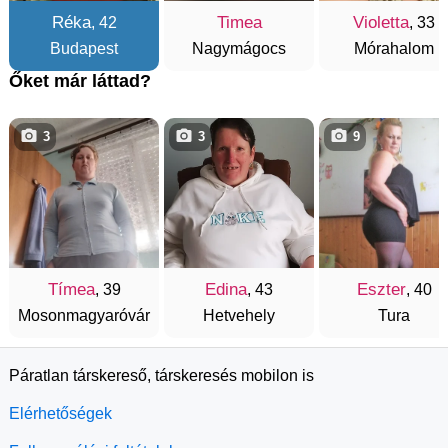
Réka
Timea
Violetta
, 42
, 33
Budapest
Nagymágocs
Mórahalom
Őket már láttad?
3
3
9
Tímea
Edina
Eszter
, 39
, 43
, 40
Mosonmagyaróvár
Hetvehely
Tura
Páratlan társkereső, társkeresés mobilon is
Elérhetőségek