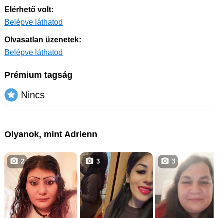
Elérhető volt:
Belépve láthatod
Olvasatlan üzenetek:
Belépve láthatod
Prémium tagság
Nincs
Olyanok, mint Adrienn
2
3
3