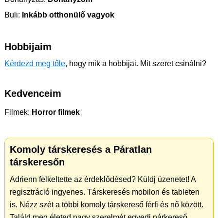
Buli:
Inkább otthonülő vagyok
Hobbijaim
Kérdezd meg tőle
, hogy mik a hobbijai. Mit szeret csinálni?
Kedvenceim
Filmek:
Horror filmek
Komoly társkeresés a Páratlan
társkeresőn
Adrienn felkeltette az érdeklődésed? Küldj üzenetet! A
regisztráció ingyenes. Társkeresés mobilon és tableten
is. Nézz szét a többi komoly társkereső férfi és nő között.
Találd meg életed nagy szerelmét egyedi párkereső