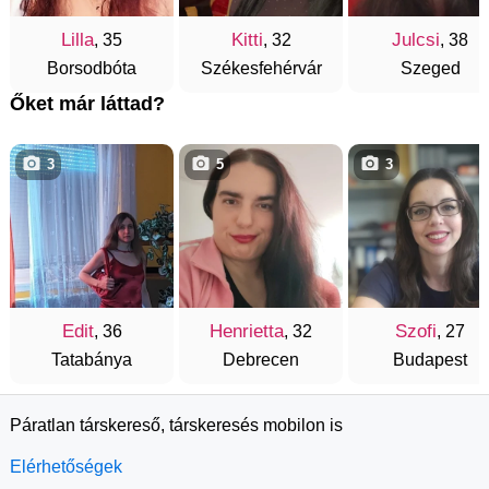
Lilla
Kitti
Julcsi
, 35
, 32
, 38
Borsodbóta
Székesfehérvár
Szeged
Őket már láttad?
3
5
3
Edit
Henrietta
Szofi
, 36
, 32
, 27
Tatabánya
Debrecen
Budapest
Páratlan társkereső, társkeresés mobilon is
Elérhetőségek