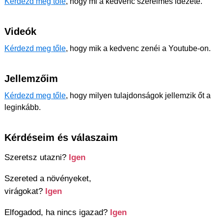
Kérdezd meg tőle
, hogy mi a kedvenc szerelmes idézete.
Videók
Kérdezd meg tőle
, hogy mik a kedvenc zenéi a Youtube-on.
Jellemzőim
Kérdezd meg tőle
, hogy milyen tulajdonságok jellemzik őt a
leginkább.
Kérdéseim és válaszaim
Szeretsz utazni?
Igen
Szereted a növényeket,
virágokat?
Igen
Elfogadod, ha nincs igazad?
Igen