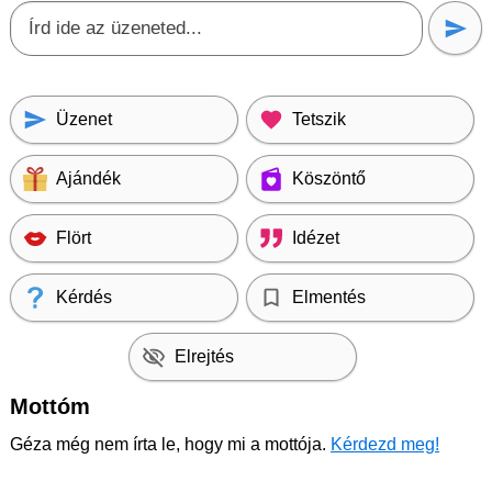
Üzenet
Tetszik
Ajándék
Köszöntő
Flört
Idézet
Kérdés
Elmentés
Elrejtés
Mottóm
Géza még nem írta le, hogy mi a mottója.
Kérdezd meg!