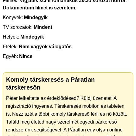
Filmek:
Vígjáték sci-fi romantikus akció sorozat horror.
Dokumentum filmet is szeretem.
Könyvek:
Mindegyik
TV sorozatok:
Mindent
Helyek:
Mindegyik
Ételek:
Nem vagyok válogatós
Egyéb:
Nincs
Komoly társkeresés a Páratlan
társkeresőn
Péter felkeltette az érdeklődésed? Küldj üzenetet! A
regisztráció ingyenes. Társkeresés mobilon és tableten
is. Nézz szét a többi komoly társkereső férfi és nő között.
Találd meg életed nagy szerelmét egyedi párkereső
rendszerünk segítségével. A Páratlan egy olyan online