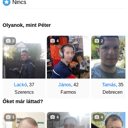
Nincs
Olyanok, mint Péter
2
4
2
Lackó
János
Tamás
, 37
, 42
, 35
Szerencs
Farmos
Debrecen
Őket már láttad?
1
4
4