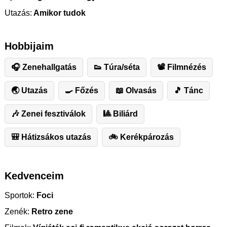
Utazás:
Amikor tudok
Hobbijaim
🎧 Zenehallgatás
👟 Túra/séta
📽 Filmnézés
🌏 Utazás
🍳 Főzés
📖 Olvasás
🎵 Tánc
🎶 Zenei fesztiválok
🎱 Biliárd
🎒 Hátizsákos utazás
🚲 Kerékpározás
Kedvenceim
Sportok:
Foci
Zenék:
Retro zene