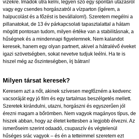
vizekre. Imádok útra kelni, legyen szó egy spontán utazásról
vagy egy csendes horgászatról a vízparton (ígérem, a
halpucolást és a főzést is bevállalom!). Szeretem megélni a
pillanatokat, de 13 év párkapcsolati tapasztalattal a hátam
mögött pontosan tudom, milyen értéke van a stabilitásnak, a
hűségnek és a mindennapi figyelemnek. Nem kalandot
keresek, hanem egy olyan partnert, akivel a hátralévő éveket
igazi szövetségben, sokat nevetve tudjuk leélni. Ha te is
hiszel még az őszinteségben, írj bátran!
Milyen társat keresek?
Keresem azt a nőt, akinek szívesen megfőzném a kedvenc
vacsoráját egy jó film és egy tartalmas beszélgetés mellett.
Szeretek kirándulni, utazni, horgászni és egyszerűen jól
érezni magam a bőrömben. Nem vagyok magányos típus, de
hiszek abban, hogy az életet kettesben a legjobb élvezni. Az
ismerőseim szerint odaadó, csupaszív és végtelenül
hűséges srác vagyok – és én a tetteimmel szeretem ezt