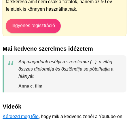
társkereső amit nem csak a fiatalok, hanem az 50 év
felettiek is könnyen használhatnak.
Ingyenes regisztráció
Mai kedvenc szerelmes idézetem
Adj magadnak esélyt a szerelemre (...), a világ
összes diplomája és ösztöndíja se pótolhatja a
hiányát.
Anna c. film
Videók
Kérdezd meg tőle
, hogy mik a kedvenc zenéi a Youtube-on.