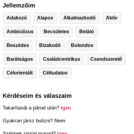
Jellemzőim
Adakozó
Alapos
Alkalmazkodó
Aktív
Ambiciózus
Becsületes
Belátó
Beszédes
Bizakodó
Bolondos
Barátságos
Családcentrikus
Csendszerető
Célorientált
Céltudatos
Kérdéseim és válaszaim
Takarítanál a párod után?
Igen
Gyakran jársz bulizni?
Nem
Szépnek tartod magad?
Igen