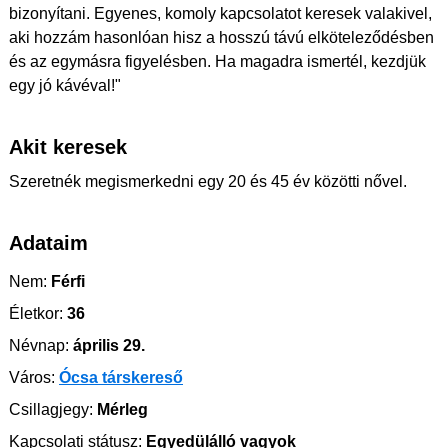
bizonyítani. Egyenes, komoly kapcsolatot keresek valakivel,
aki hozzám hasonlóan hisz a hosszú távú elköteleződésben
és az egymásra figyelésben. Ha magadra ismertél, kezdjük
egy jó kávéval!"
Akit keresek
Szeretnék megismerkedni egy 20 és 45 év közötti nővel.
Adataim
Nem:
Férfi
Életkor:
36
Névnap:
április 29.
Város:
Ócsa társkereső
Csillagjegy:
Mérleg
Kapcsolati státusz:
Egyedülálló vagyok