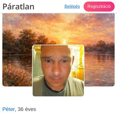
Belépés
Regisztráció
Társkereső Ócsa
Péter, 36 éves, férfi
Péter
, 36 éves