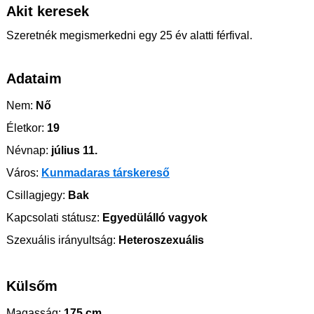
Akit keresek
Szeretnék megismerkedni egy 25 év alatti férfival.
Adataim
Nem:
Nő
Életkor:
19
Névnap:
július 11.
Város:
Kunmadaras társkereső
Csillagjegy:
Bak
Kapcsolati státusz:
Egyedülálló vagyok
Szexuális irányultság:
Heteroszexuális
Külsőm
Magasság:
175 cm