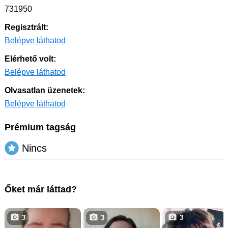
731950
Regisztrált:
Belépve láthatod
Elérhető volt:
Belépve láthatod
Olvasatlan üzenetek:
Belépve láthatod
Prémium tagság
Nincs
Őket már láttad?
3
3
3