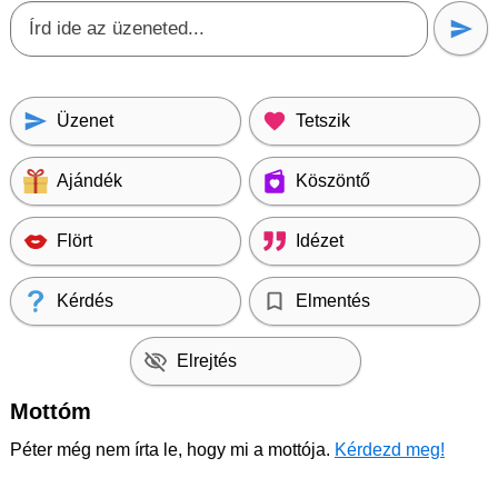
Üzenet
Tetszik
Ajándék
Köszöntő
Flört
Idézet
Kérdés
Elmentés
Elrejtés
Mottóm
Péter még nem írta le, hogy mi a mottója.
Kérdezd meg!