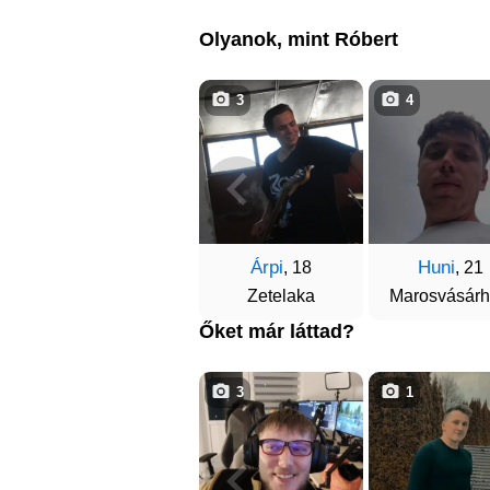
Olyanok, mint Róbert
3
4
Árpi
Huni
, 18
, 21
Zetelaka
Marosvásárh
Őket már láttad?
3
1