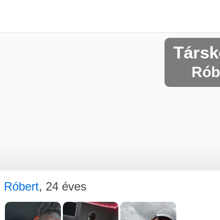
Társk
Róbe
Róbert
, 24 éves