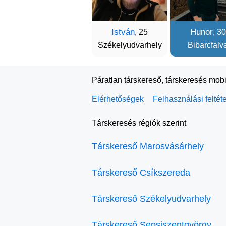
István
Hunor
, 25
, 30
Székelyudvarhely
Bibarcfalv
Páratlan társkereső, társkeresés mobi
Elérhetőségek
Felhasználási feltét
Társkeresés régiók szerint
Társkereső Marosvásárhely
Társkereső Csíkszereda
Társkereső Székelyudvarhely
Társkereső Sepsiszentgyörgy