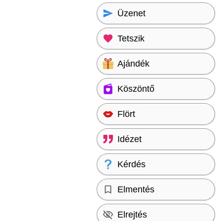
Üzenet
Tetszik
Ajándék
Köszöntő
Flört
Idézet
Kérdés
Elmentés
Elrejtés