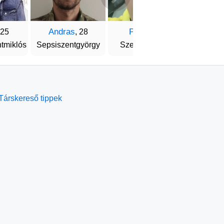
Andras
Peter
Mod
 25
, 28
, 18
tmiklós
Sepsiszentgyörgy
Szentegyhaza
Szilág
Társkereső tippek