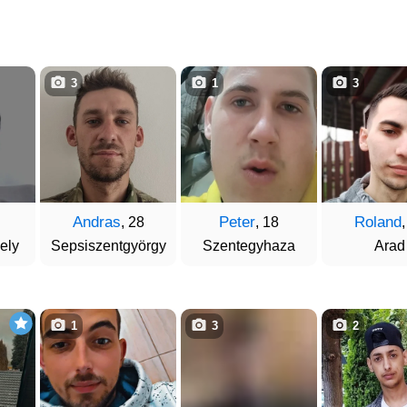
3
1
3
Andras
Peter
Roland
, 28
, 18
ely
Sepsiszentgyörgy
Szentegyhaza
Arad
1
3
2