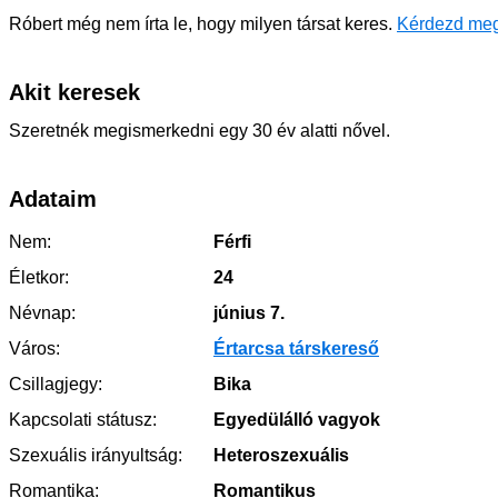
Róbert még nem írta le, hogy milyen társat keres.
Kérdezd meg
Akit keresek
Szeretnék megismerkedni egy 30 év alatti nővel.
Adataim
Nem:
Férfi
Életkor:
24
Névnap:
június 7.
Város:
Értarcsa társkereső
Csillagjegy:
Bika
Kapcsolati státusz:
Egyedülálló vagyok
Szexuális irányultság:
Heteroszexuális
Romantika:
Romantikus