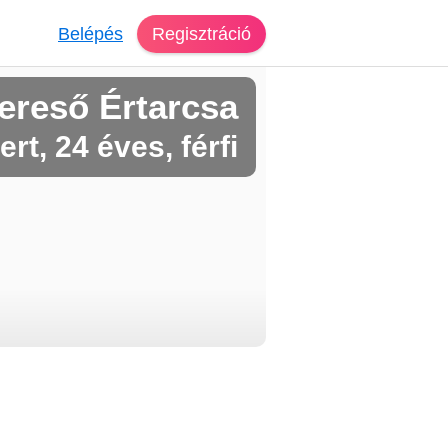
Belépés
Regisztráció
ereső Értarcsa
rt, 24 éves, férfi