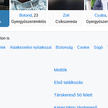
Botond
Zoli
Csaba
, 23
,
a
Gyergyószentmiklós
Csíkszereda
Gyergyószen
lon is
elek
Adatkezelési nyilatkozat
Biztonság
Cookie
Súgó
Mottók
Első találkozás
Társkereső 50 felett
Keresztény társkereső