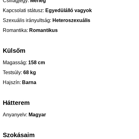
Csillagjegy:
Mérleg
Kapcsolati státusz:
Egyedülálló vagyok
Szexuális irányultság:
Heteroszexuális
Romantika:
Romantikus
Külsőm
Magasság:
158 cm
Testsúly:
68 kg
Hajszín:
Barna
Hátterem
Anyanyelv:
Magyar
Szokásaim