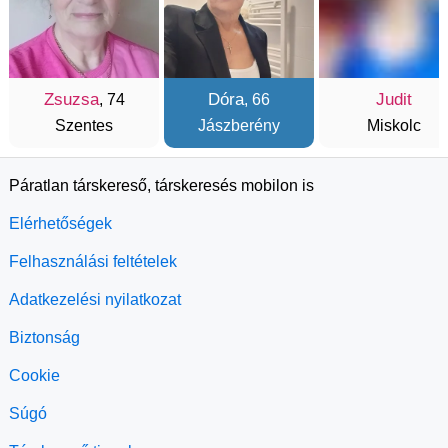
Zsuzsa
Dóra
Judit
, 74
, 66
Szentes
Jászberény
Miskolc
Páratlan társkereső, társkeresés mobilon is
Elérhetőségek
Felhasználási feltételek
Adatkezelési nyilatkozat
Biztonság
Cookie
Súgó