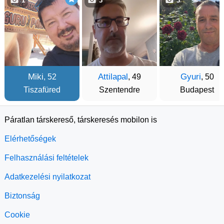
1
3
3
Miki
Attilapal
Gyuri
, 52
, 49
, 50
Tiszafüred
Szentendre
Budapest
Páratlan társkereső, társkeresés mobilon is
Elérhetőségek
Felhasználási feltételek
Adatkezelési nyilatkozat
Biztonság
Cookie