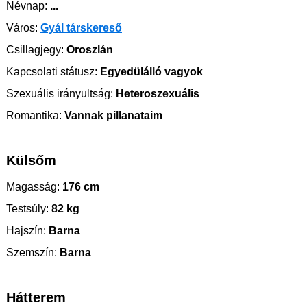
Névnap:
...
Város:
Gyál társkereső
Csillagjegy:
Oroszlán
Kapcsolati státusz:
Egyedülálló vagyok
Szexuális irányultság:
Heteroszexuális
Romantika:
Vannak pillanataim
Külsőm
Magasság:
176 cm
Testsúly:
82 kg
Hajszín:
Barna
Szemszín:
Barna
Hátterem