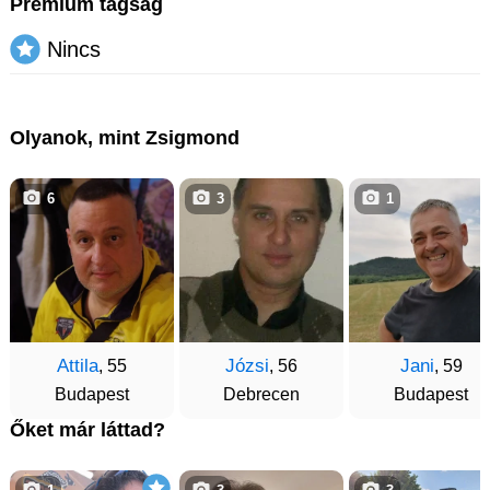
Prémium tagság
Nincs
Olyanok, mint Zsigmond
6
3
1
Attila
Józsi
Jani
, 55
, 56
, 59
Budapest
Debrecen
Budapest
Őket már láttad?