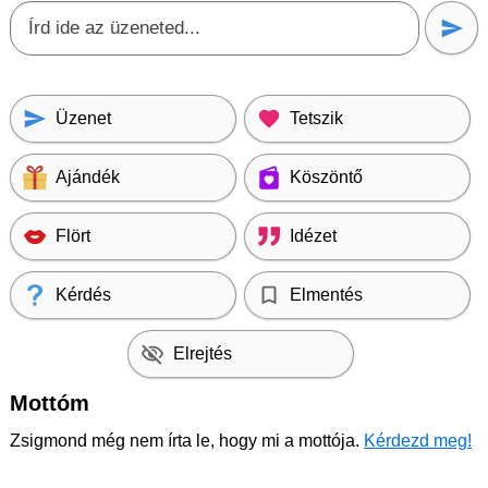
Üzenet
Tetszik
Ajándék
Köszöntő
Flört
Idézet
Kérdés
Elmentés
Elrejtés
Mottóm
Zsigmond még nem írta le, hogy mi a mottója.
Kérdezd meg!