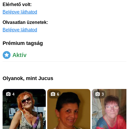
Elérhető volt:
Belépve láthatod
Olvasatlan üzenetek:
Belépve láthatod
Prémium tagság
Aktív
Olyanok, mint Jucus
4
6
3