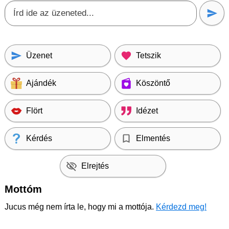
Üzenet
Tetszik
Ajándék
Köszöntő
Flört
Idézet
Kérdés
Elmentés
Elrejtés
Mottóm
Jucus még nem írta le, hogy mi a mottója.
Kérdezd meg!