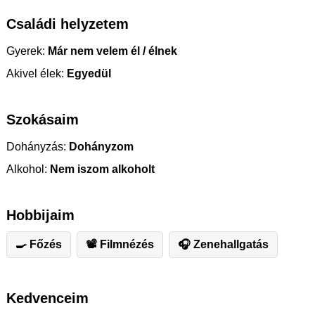
Családi helyzetem
Gyerek:
Már nem velem él / élnek
Akivel élek:
Egyedül
Szokásaim
Dohányzás:
Dohányzom
Alkohol:
Nem iszom alkoholt
Hobbijaim
🍳 Főzés
📽 Filmnézés
🎧 Zenehallgatás
Kedvenceim