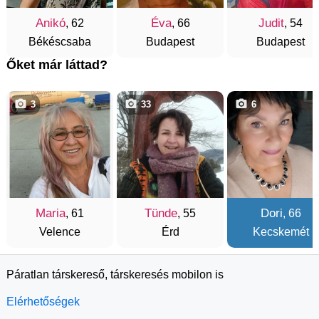
Anikó
Éva
Judit
, 62
, 66
, 54
Békéscsaba
Budapest
Budapest
Őket már láttad?
3
33
6
Maria
Tünde
Dori
, 61
, 55
, 66
Velence
Érd
Kecskemét
Páratlan társkereső, társkeresés mobilon is
Elérhetőségek