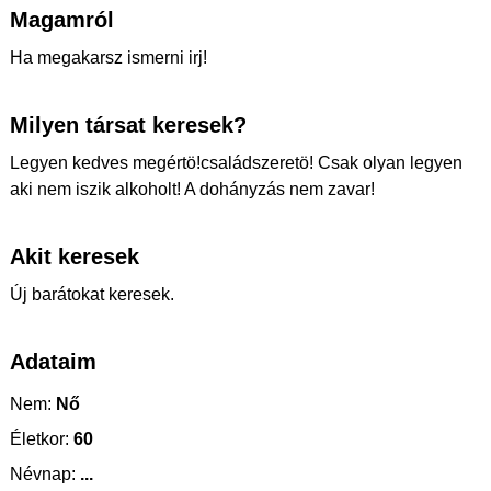
Magamról
Ha megakarsz ismerni irj!
Milyen társat keresek?
Legyen kedves megértö!családszeretö! Csak olyan legyen
aki nem iszik alkoholt! A dohányzás nem zavar!
Akit keresek
Új barátokat keresek.
Adataim
Nem:
Nő
Életkor:
60
Névnap:
...