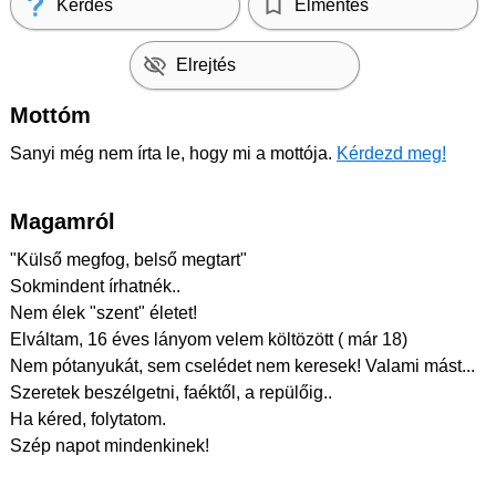
Kérdés
Elmentés
Elrejtés
Mottóm
Sanyi még nem írta le, hogy mi a mottója.
Kérdezd meg!
Magamról
"Külső megfog, belső megtart"
Sokmindent írhatnék..
Nem élek "szent" életet!
Elváltam, 16 éves lányom velem költözött ( már 18)
Nem pótanyukát, sem cselédet nem keresek! Valami mást...
Szeretek beszélgetni, faéktől, a repülőig..
Ha kéred, folytatom.
Szép napot mindenkinek!