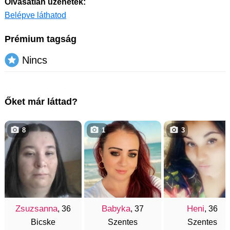
Olvasatlan üzenetek:
Belépve láthatod
Prémium tagság
Nincs
Őket már láttad?
8
1
3
Zsuzsanna
Babyka
Heni
, 36
, 37
, 36
Bicske
Szentes
Szentes