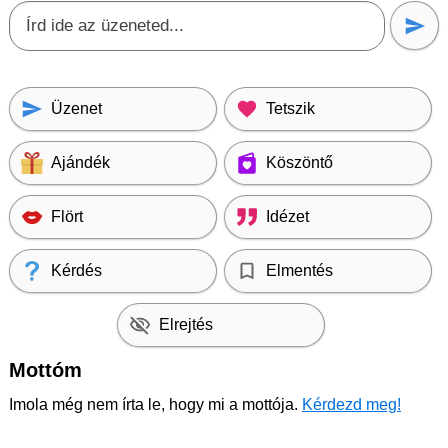
Üzenet
Tetszik
Ajándék
Köszöntő
Flört
Idézet
Kérdés
Elmentés
Elrejtés
Mottóm
Imola még nem írta le, hogy mi a mottója.
Kérdezd meg!