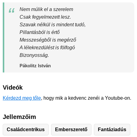
Nem múlik el a szerelem
Csak fegyelmezett lesz.
Szavak nélkül is mindent tudó,
Pillantásból is értő
Messzeségből is megérző
A lélekrezdülést is fölfogó
Bizonyosság.
Pákolitz István
Videók
Kérdezd meg tőle
, hogy mik a kedvenc zenéi a Youtube-on.
Jellemzőim
Családcentrikus
Emberszerető
Fantáziadús