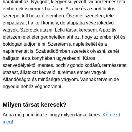
barátaimhoz. Nyugodt, kiegyensúlyozott, vidám természetű
embernek ismernek barátaim. A zene és a sport fontos
szerepet tölt be az életemben. Őszinte, szertelen, tele
empátiával, ha kell komoly, de alapjába véve jókedvű
vagyok. Szeretek utazni. Lelki társat keresem. A pozitív
életszemlélet elengedhetetlen ahhoz, hogy az ember jól és
boldogan tudjon élni. Szeretem a napfelkeltét és a
naplementét is. Szabadidőmben szeretek olvasni, zenét
hallgatni és a konyhában ügyeskedni. Káros
szenvedélyektől mentes, pozitív gondolkodású, természetet,
utazást, állatokat kedvelő, türelmes ember vagyok.
Állandóságra és minőségre vágyom. Vannak terveim de
egyedül nehéz véghez vinni.
Milyen társat keresek?
Anna még nem írta le, hogy milyen társat keres.
Kérdezd
meg!