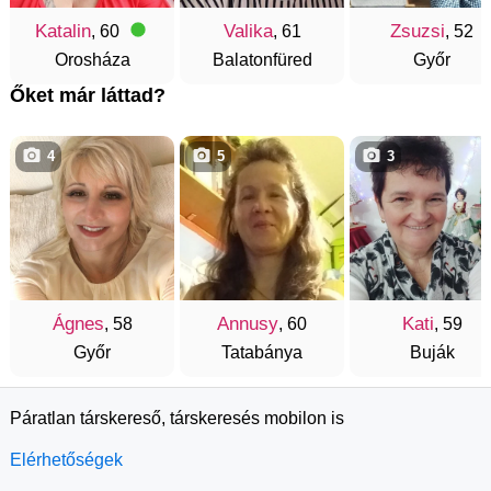
Katalin
Valika
Zsuzsi
, 60
, 61
, 52
Orosháza
Balatonfüred
Győr
Őket már láttad?
4
5
3
Ágnes
Annusy
Kati
, 58
, 60
, 59
Győr
Tatabánya
Buják
Páratlan társkereső, társkeresés mobilon is
Elérhetőségek