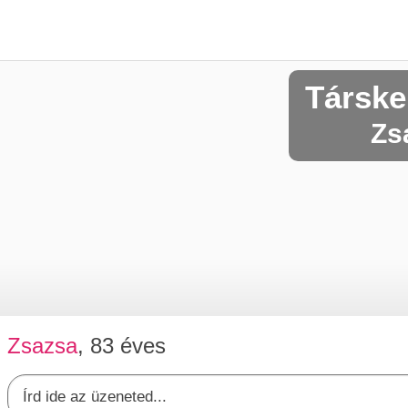
Társke
Zs
Zsazsa
, 83 éves