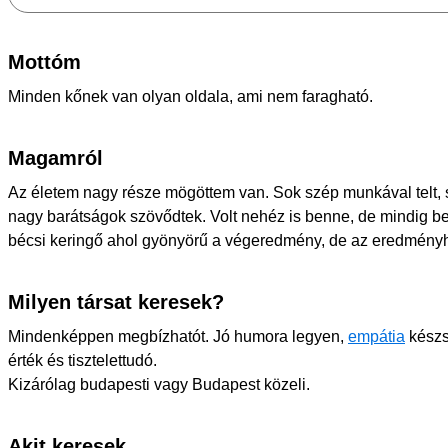
Mottóm
Minden kőnek van olyan oldala, ami nem faragható.
Magamról
Az életem nagy része mögöttem van. Sok szép munkával telt, s
nagy barátságok szövődtek. Volt nehéz is benne, de mindig bev
bécsi keringő ahol gyönyörű a végeredmény, de az eredményh
Milyen társat keresek?
Mindenképpen megbízhatót. Jó humora legyen,
empátia
készs
érték és tisztelettudó.
Kizárólag budapesti vagy Budapest közeli.
Akit keresek