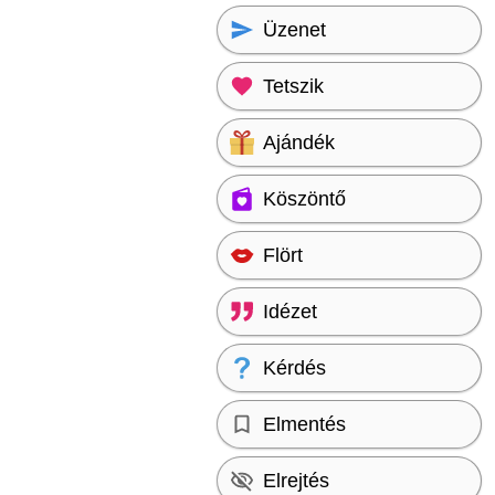
Üzenet
Tetszik
Ajándék
Köszöntő
Flört
Idézet
Kérdés
Elmentés
Elrejtés