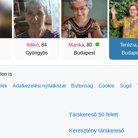
Ildikó
Marika
Terézia
, 84
, 80
Gyöngyös
Budapest
Budape
lon is
elek
Adatkezelési nyilatkozat
Biztonság
Cookie
Súgó
Társkereső 50 felett
Keresztény társkereső