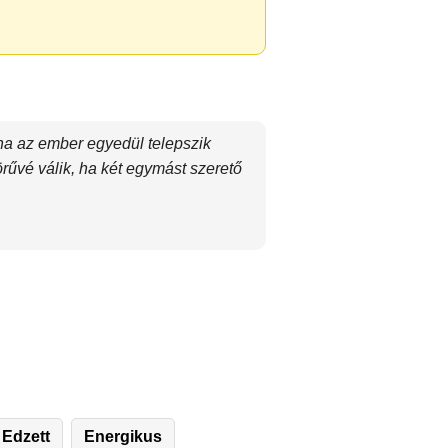
 ha az ember egyedül telepszik
örűvé válik, ha két egymást szerető
Edzett
Energikus