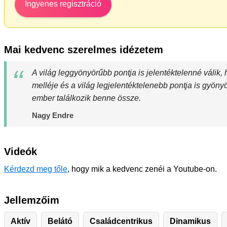
Ingyenes regisztráció
Mai kedvenc szerelmes idézetem
A világ leggyönyörűbb pontja is jelentéktelenné válik,
melléje és a világ legjelentéktelenebb pontja is gyöny
ember találkozik benne össze.
Nagy Endre
Videók
Kérdezd meg tőle
, hogy mik a kedvenc zenéi a Youtube-on.
Jellemzőim
Aktív
Belátó
Családcentrikus
Dinamikus