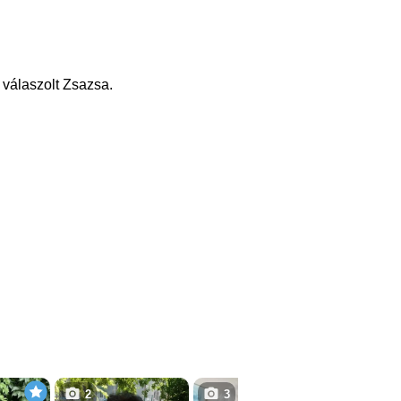
 válaszolt Zsazsa.
2
3
3