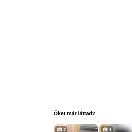
Őket már láttad?
7
1