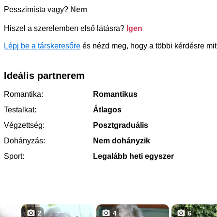
Pesszimista vagy?
Nem
Hiszel a szerelemben első látásra?
Igen
Lépj be a társkeresőre
és nézd meg, hogy a többi kérdésre mit
Ideális partnerem
Romantika:
Romantikus
Testalkat:
Átlagos
Végzettség:
Posztgraduális
Dohányzás:
Nem dohányzik
Sport:
Legalább heti egyszer
2
4
6