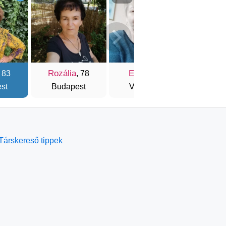
Rozália
Etelka
Anik
, 83
, 78
, 77
st
Budapest
Veszprém
Várp
Társkereső tippek