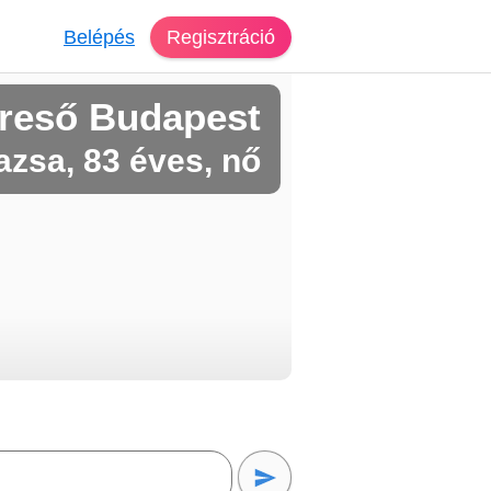
Belépés
Regisztráció
reső Budapest
azsa, 83 éves, nő