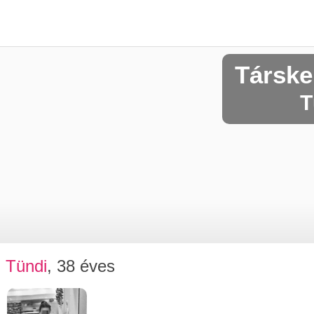
Társke
T
Tündi
, 38 éves