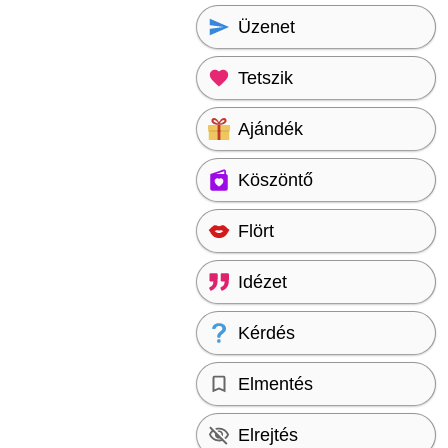
Üzenet
Tetszik
Ajándék
Köszöntő
Flört
Idézet
Kérdés
Elmentés
Elrejtés