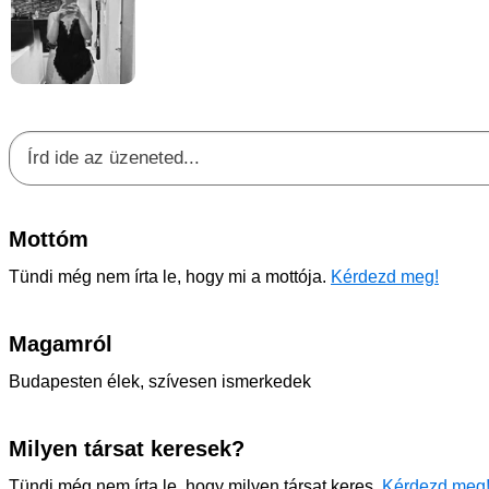
Mottóm
Tündi még nem írta le, hogy mi a mottója.
Kérdezd meg!
Magamról
Budapesten élek, szívesen ismerkedek
Milyen társat keresek?
Tündi még nem írta le, hogy milyen társat keres.
Kérdezd meg