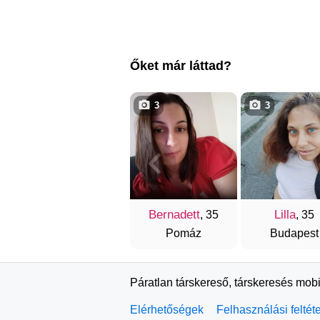
Őket már láttad?
3
3
Bernadett
Lilla
, 35
, 35
Pomáz
Budapest
Páratlan társkereső, társkeresés mobi
Elérhetőségek
Felhasználási feltét