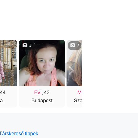
3
7
3
Évi
Monika
Orsol
 44
, 43
, 41
ta
Budapest
Szabadhidvég
Debr
Társkereső tippek