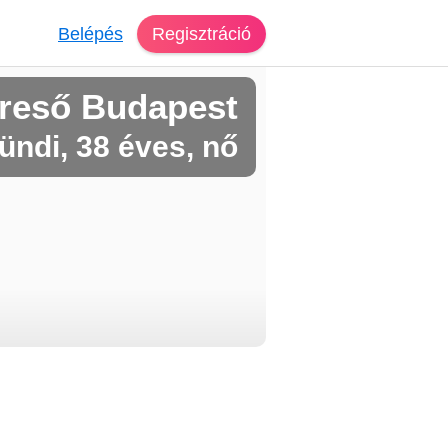
Belépés
Regisztráció
reső Budapest
ündi, 38 éves, nő