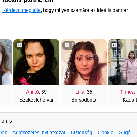
Kérdezd meg tőle
, hogy milyen számára az ideális partner.
1
2
1
Anikó
Lilla
Tímea
, 39
, 35
,
Székesfehérvár
Borsodbóta
Kádár
lon is
elek
Adatkezelési nyilatkozat
Biztonság
Cookie
Súgó