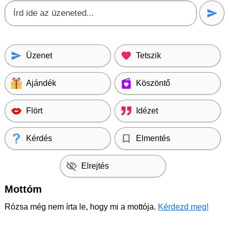
Üzenet
Tetszik
Ajándék
Köszöntő
Flört
Idézet
Kérdés
Elmentés
Elrejtés
Mottóm
Rózsa még nem írta le, hogy mi a mottója.
Kérdezd meg!