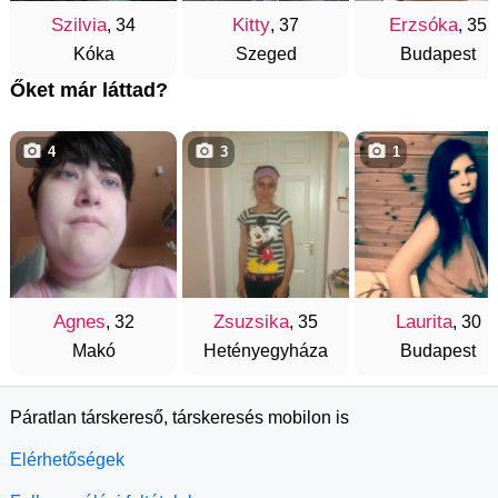
Szilvia
Kitty
Erzsóka
, 34
, 37
, 35
Kóka
Szeged
Budapest
Őket már láttad?
4
3
1
Agnes
Zsuzsika
Laurita
, 32
, 35
, 30
Makó
Hetényegyháza
Budapest
Páratlan társkereső, társkeresés mobilon is
Elérhetőségek