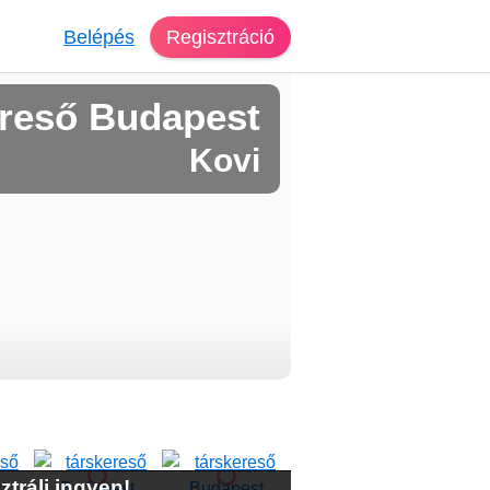
Belépés
Regisztráció
reső Budapest
Kovi
ztrálj ingyen!