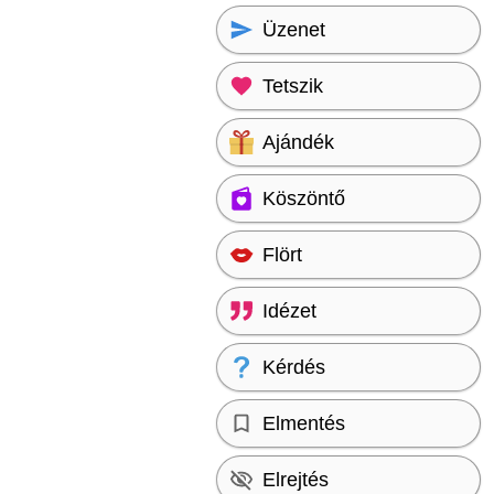
Üzenet
Tetszik
Ajándék
Köszöntő
Flört
Idézet
Kérdés
Elmentés
Elrejtés