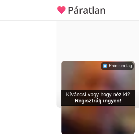
Prémium tag
Kíváncsi vagy hogy néz ki?
Regisztrálj ingyen!