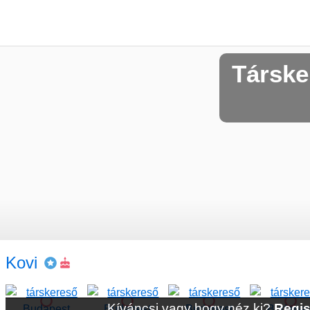
Társke
Kovi
Kíváncsi vagy hogy néz ki?
Regis