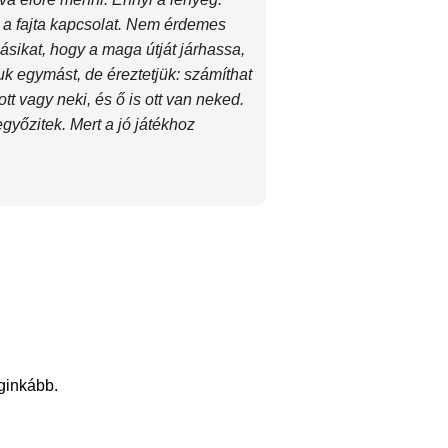
z a fajta kapcsolat. Nem érdemes
ásikat, hogy a maga útját járhassa,
k egymást, de éreztetjük: számíthat
tt vagy neki, és ő is ott van neked.
győzitek. Mert a jó játékhoz
eginkább.