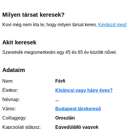
Milyen társat keresek?
Kovi még nem írta le, hogy milyen társat keres.
Kérdezd meg!
Akit keresek
Szeretnék megismerkedni egy 45 és 65 év közötti nővel.
Adataim
Nem:
Férfi
Életkor:
Kíváncsi vagy hány éves?
Névnap:
...
Város:
Budapest társkereső
Csillagjegy:
Oroszlán
Kapcsolati státusz:
Egyedülálló vagyok