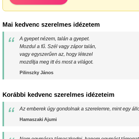
Mai kedvenc szerelmes idézetem
A gyepet nézem, talán a gyepet.
Mozdul a fű. Szél vagy zápor talán,
vagy egyszerűen az, hogy létezel
mozdítja meg itt és most a világot.
Pilinszky János
Korábbi kedvenc szerelmes idézeteim
Az emberek úgy gondolnak a szerelemre, mint egy áll
Hamaszaki Ajumi
Nem egymásra támaszkodni, hanem egymást támogatva