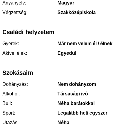
Anyanyelv:
Magyar
Végzettség:
Szakközépiskola
Családi helyzetem
Gyerek:
Már nem velem él / élnek
Akivel élek:
Egyedül
Szokásaim
Dohányzás:
Nem dohányzom
Alkohol:
Társasági ivó
Buli:
Néha barátokkal
Sport:
Legalább heti egyszer
Utazás:
Néha