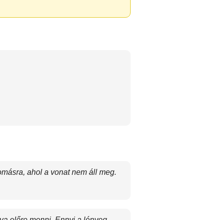
omásra, ahol a vonat nem áll meg.
 előre menni. Ennyi a lényeg.