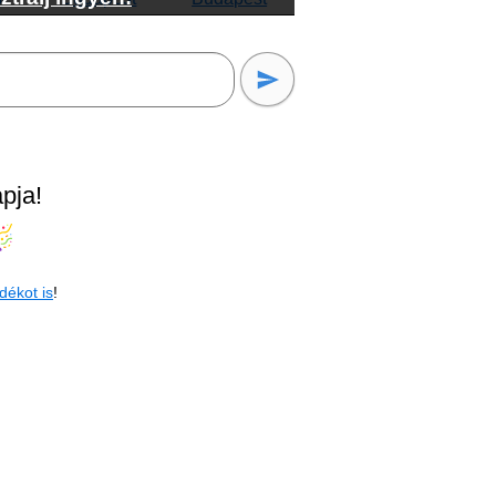
pja!
dékot is
!