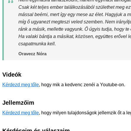
Csak két teljes ember találkozásából születhet meg e
mással beérni, mert így egy mese az élet. Hagyjuk a m
míg ő ugyanezt megteszi veled szemben. Nem irányítju
ránk a másik, mellette vagyunk. Ő úgyis tudja, hogy te o
Ha valaki bántja a másikat, közösen, együttes erővel le
csapatmunka kell.
Oravecz Nóra
Videók
Kérdezd meg tőle
, hogy mik a kedvenc zenéi a Youtube-on.
Jellemzőim
Kérdezd meg tőle
, hogy milyen tulajdonságok jellemzik őt a l
Kérdéseim és válaszaim