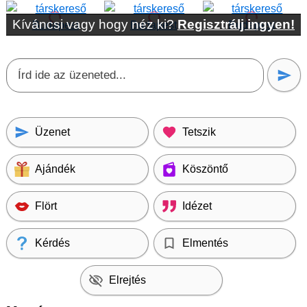
Kíváncsi vagy hogy néz ki?
Regisztrálj ingyen!
Üzenet
Tetszik
Ajándék
Köszöntő
Flört
Idézet
Kérdés
Elmentés
Elrejtés