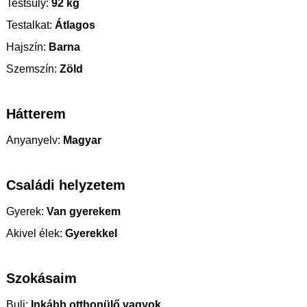
Testsúly:
92 kg
Testalkat:
Átlagos
Hajszín:
Barna
Szemszín:
Zöld
Hátterem
Anyanyelv:
Magyar
Családi helyzetem
Gyerek:
Van gyerekem
Akivel élek:
Gyerekkel
Szokásaim
Buli:
Inkább otthonülő vagyok