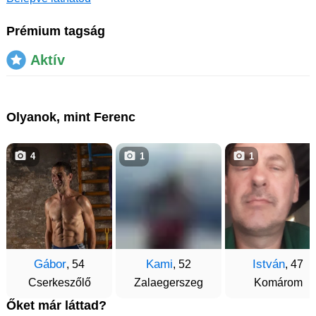
Prémium tagság
Aktív
Olyanok, mint Ferenc
4
1
1
Gábor
Kami
István
, 54
, 52
, 47
Cserkeszőlő
Zalaegerszeg
Komárom
Őket már láttad?