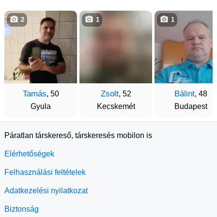
2
1
1
Tamás
Zsolt
Bálint
, 50
, 52
, 48
Gyula
Kecskemét
Budapest
Páratlan társkereső, társkeresés mobilon is
Elérhetőségek
Felhasználási feltételek
Adatkezelési nyilatkozat
Biztonság