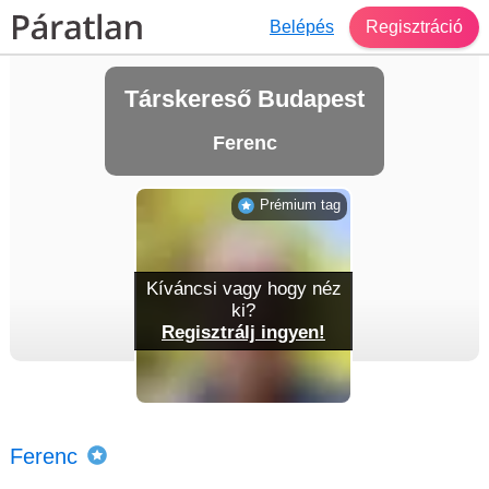
Belépés
Regisztráció
Társkereső Budapest
Ferenc
Prémium tag
Kíváncsi vagy hogy néz
ki?
Regisztrálj ingyen!
Ferenc