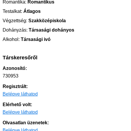
Romantika:
Romantikus
Testalkat:
Átlagos
Végzettség:
Szakközépiskola
Dohányzás:
Társasági dohányos
Alkohol:
Társasági ivó
Társkeresőről
Azonosító:
730953
Regisztrált:
Belépve láthatod
Elérhető volt:
Belépve láthatod
Olvasatlan üzenetek:
Belépve láthatod