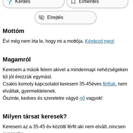
Kérdés
Elmentés
Elrejtés
Mottóm
Évi még nem írta le, hogy mi a mottója.
Kérdezd meg!
Magamról
Keresem a másik felem akivel a mindennapi nehézségeken
túl jól érezzük egymást.
Csakis komoly kapcsolatot keresem 35-45éves
férfiak
, nem
elváltak, gyermektelenek.
Őszinte, kedves és szeretetre vágyó
nő
vagyok!
Milyen társat keresek?
Keresem az a 35-45 év közötti férfit aki nem elvált..nincsen