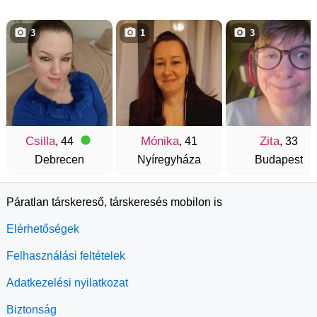
3
1
3
Csilla
Mónika
Zita
, 44
, 41
, 33
Debrecen
Nyíregyháza
Budapest
Páratlan társkereső, társkeresés mobilon is
Elérhetőségek
Felhasználási feltételek
Adatkezelési nyilatkozat
Biztonság