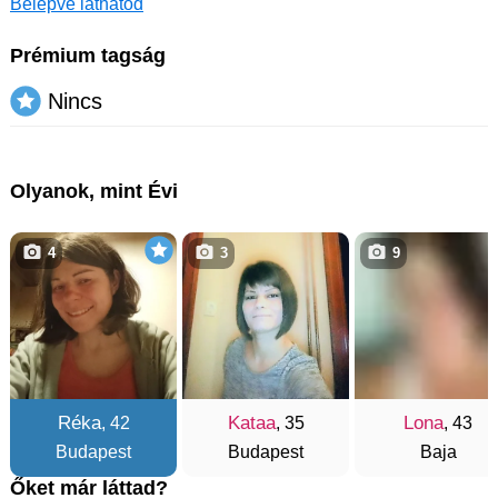
Belépve láthatod
Prémium tagság
Nincs
Olyanok, mint Évi
4
3
9
Réka
Kataa
Lona
, 42
, 35
, 43
Budapest
Budapest
Baja
Őket már láttad?