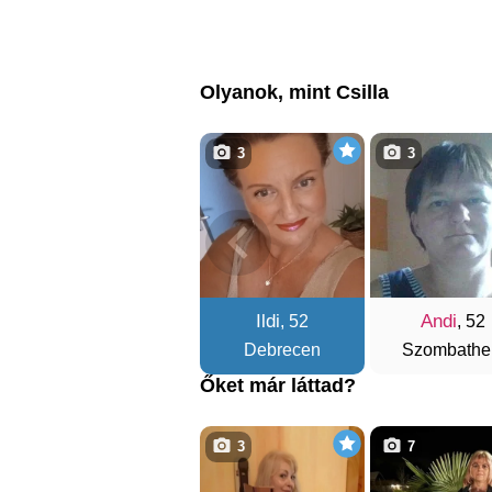
Olyanok, mint Csilla
3
3
Ildi
Andi
, 52
, 52
Debrecen
Szombathe
Őket már láttad?
3
7