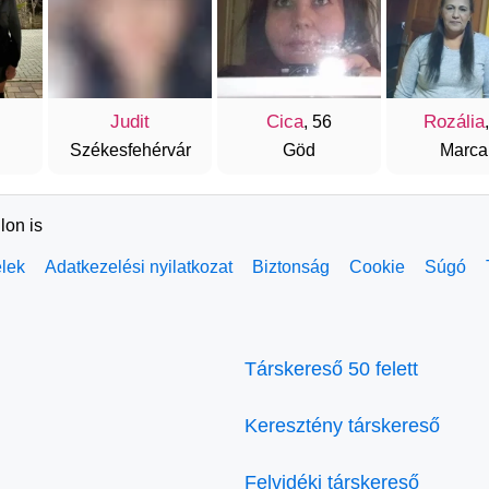
Judit
Cica
Rozália
, 56
Székesfehérvár
Göd
Marcal
lon is
elek
Adatkezelési nyilatkozat
Biztonság
Cookie
Súgó
Társkereső 50 felett
Keresztény társkereső
Felvidéki társkereső