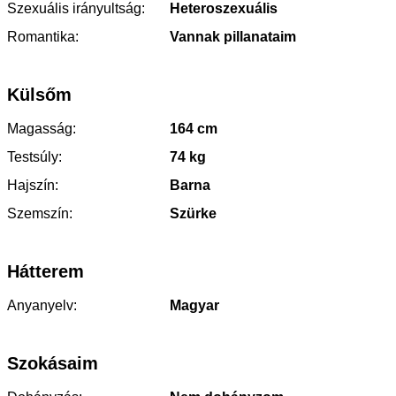
Szexuális irányultság:
Heteroszexuális
Romantika:
Vannak pillanataim
Külsőm
Magasság:
164 cm
Testsúly:
74 kg
Hajszín:
Barna
Szemszín:
Szürke
Hátterem
Anyanyelv:
Magyar
Szokásaim