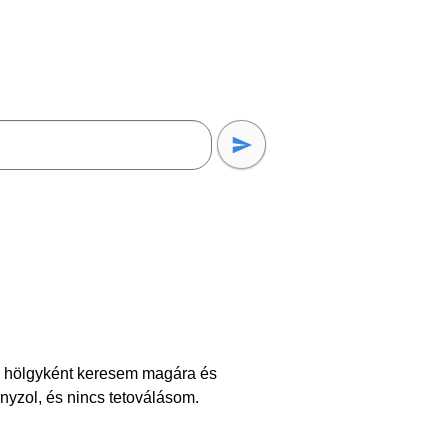
tó hölgyként keresem magára és
yzol, és nincs tetoválásom.