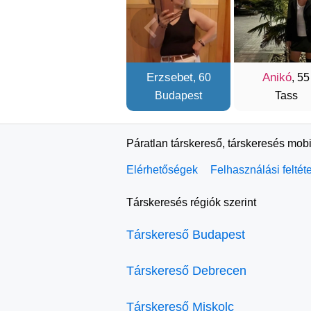
Erzsebet
Anikó
, 60
, 55
Budapest
Tass
Páratlan társkereső, társkeresés mobi
Elérhetőségek
Felhasználási feltét
Társkeresés régiók szerint
Társkereső Budapest
Társkereső Debrecen
Társkereső Miskolc