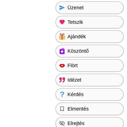
Üzenet
Tetszik
Ajándék
Köszöntő
Flört
Idézet
Kérdés
Elmentés
Elrejtés