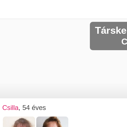
Társke
C
Csilla
, 54 éves