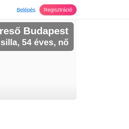
Belépés
Regisztráció
reső Budapest
silla, 54 éves, nő