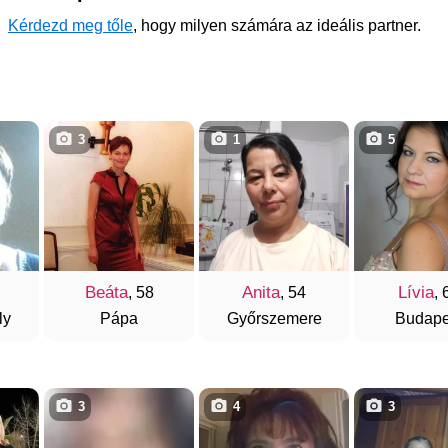
Kérdezd meg tőle
, hogy milyen számára az ideális partner.
3
1
5
Beáta
Anita
Lívia
, 58
, 54
, 
ly
Pápa
Győrszemere
Budape
3
4
3