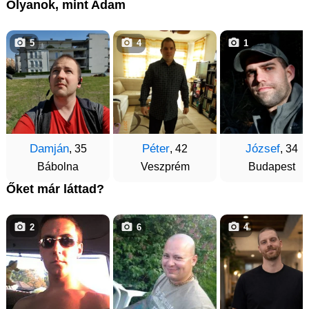
Olyanok, mint Adam
5
4
1
Damján
Péter
József
, 35
, 42
, 34
Bábolna
Veszprém
Budapest
Őket már láttad?
2
6
4