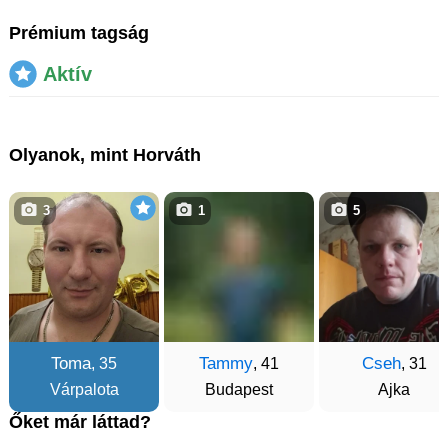
Prémium tagság
Aktív
Olyanok, mint Horváth
3
1
5
Toma
Tammy
Cseh
, 35
, 41
, 31
Várpalota
Budapest
Ajka
Őket már láttad?