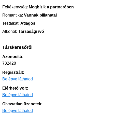
Féltékenység:
Megbízik a partnerében
Romantika:
Vannak pillanatai
Testalkat:
Átlagos
Alkohol:
Társasági ivó
Társkeresőről
Azonosító:
732428
Regisztrált:
Belépve láthatod
Elérhető volt:
Belépve láthatod
Olvasatlan üzenetek:
Belépve láthatod