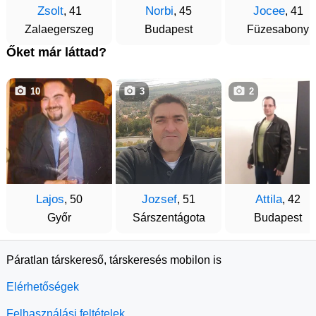
Zsolt
Norbi
Jocee
, 41
, 45
, 41
Zalaegerszeg
Budapest
Füzesabony
Őket már láttad?
10
3
2
Lajos
Jozsef
Attila
, 50
, 51
, 42
Győr
Sárszentágota
Budapest
Páratlan társkereső, társkeresés mobilon is
Elérhetőségek
Felhasználási feltételek