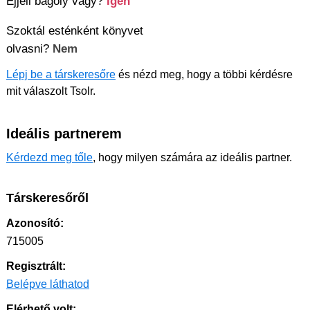
Éjjeli bagoly vagy?
Igen
Szoktál esténként könyvet
olvasni?
Nem
Lépj be a társkeresőre
és nézd meg, hogy a többi kérdésre
mit válaszolt Tsolr.
Ideális partnerem
Kérdezd meg tőle
, hogy milyen számára az ideális partner.
Társkeresőről
Azonosító:
715005
Regisztrált:
Belépve láthatod
Elérhető volt: