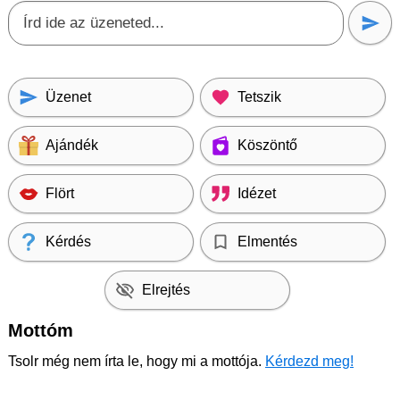
Üzenet
Tetszik
Ajándék
Köszöntő
Flört
Idézet
Kérdés
Elmentés
Elrejtés
Mottóm
Tsolr még nem írta le, hogy mi a mottója.
Kérdezd meg!