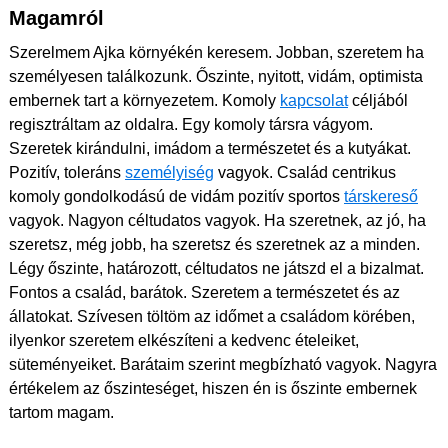
Magamról
Szerelmem Ajka környékén keresem. Jobban, szeretem ha
személyesen találkozunk. Őszinte, nyitott, vidám, optimista
embernek tart a környezetem. Komoly
kapcsolat
céljából
regisztráltam az oldalra. Egy komoly társra vágyom.
Szeretek kirándulni, imádom a természetet és a kutyákat.
Pozitív, toleráns
személyiség
vagyok. Család centrikus
komoly gondolkodású de vidám pozitív sportos
társkereső
vagyok. Nagyon céltudatos vagyok. Ha szeretnek, az jó, ha
szeretsz, még jobb, ha szeretsz és szeretnek az a minden.
Légy őszinte, határozott, céltudatos ne játszd el a bizalmat.
Fontos a család, barátok. Szeretem a természetet és az
állatokat. Szívesen töltöm az időmet a családom körében,
ilyenkor szeretem elkészíteni a kedvenc ételeiket,
süteményeiket. Barátaim szerint megbízható vagyok. Nagyra
értékelem az őszinteséget, hiszen én is őszinte embernek
tartom magam.