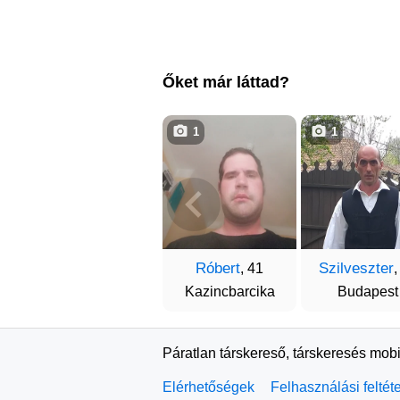
Őket már láttad?
1
1
Róbert
Szilveszter
, 41
,
Kazincbarcika
Budapest
Páratlan társkereső, társkeresés mobi
Elérhetőségek
Felhasználási feltét