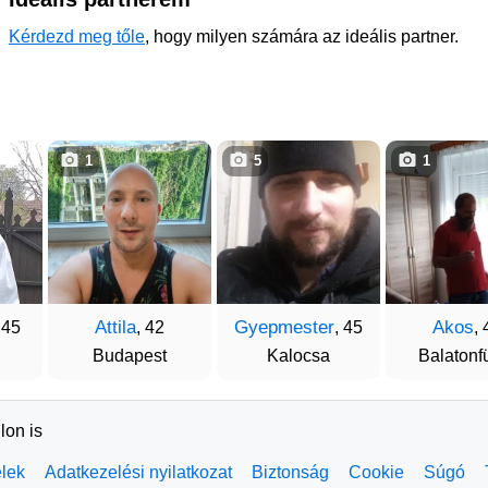
Kérdezd meg tőle
, hogy milyen számára az ideális partner.
1
5
1
Attila
Gyepmester
Akos
 45
, 42
, 45
, 
Budapest
Kalocsa
Balatonf
lon is
elek
Adatkezelési nyilatkozat
Biztonság
Cookie
Súgó