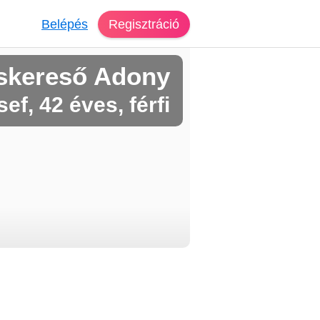
Belépés
Regisztráció
skereső Adony
ef, 42 éves, férfi