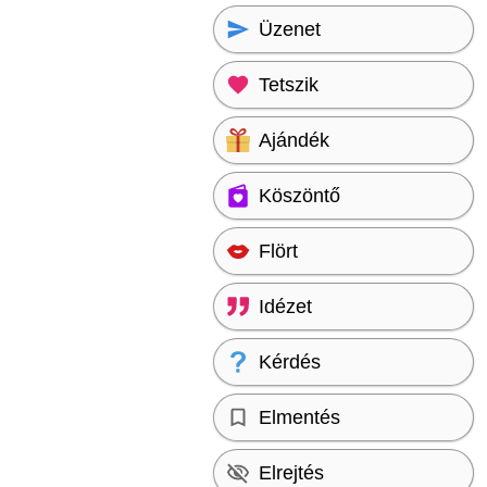
Üzenet
Tetszik
Ajándék
Köszöntő
Flört
Idézet
Kérdés
Elmentés
Elrejtés