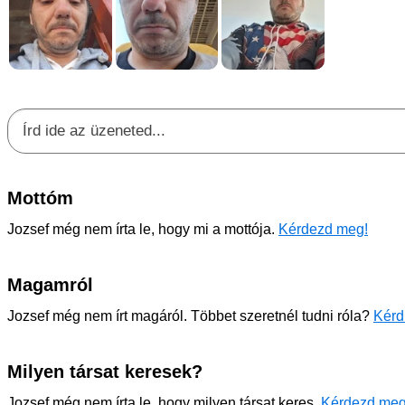
Mottóm
Jozsef még nem írta le, hogy mi a mottója.
Kérdezd meg!
Magamról
Jozsef még nem írt magáról. Többet szeretnél tudni róla?
Kérd
Milyen társat keresek?
Jozsef még nem írta le, hogy milyen társat keres.
Kérdezd meg