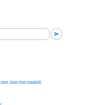
 meg, hogy írjon magáról.
!