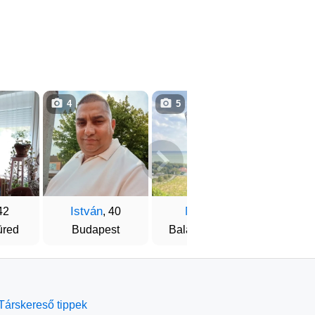
4
5
1
István
Miki
Lac
42
, 40
, 43
üred
Budapest
Balatonalmádi
Zalaeg
Társkereső tippek