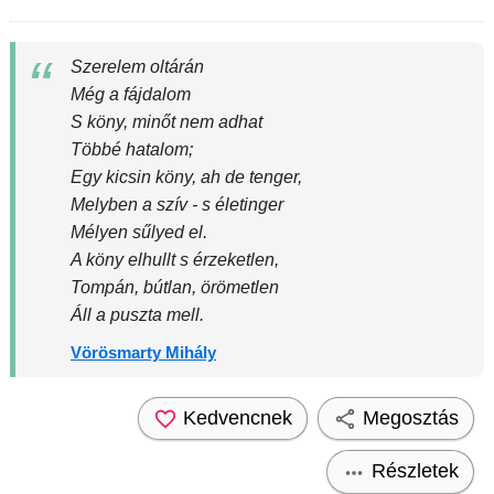
Szerelem oltárán
Még a fájdalom
S köny, minőt nem adhat
Többé hatalom;
Egy kicsin köny, ah de tenger,
Melyben a szív - s életinger
Mélyen sűlyed el.
A köny elhullt s érzeketlen,
Tompán, bútlan, örömetlen
Áll a puszta mell.
Vörösmarty Mihály
Kedvencnek
Megosztás
Részletek