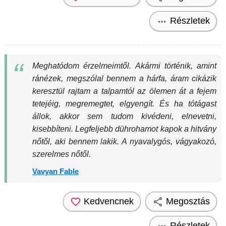
Részletek
Meghatódom érzelmeimtől. Akármi történik, amint
ránézek, megszólal bennem a hárfa, áram cikázik
keresztül rajtam a talpamtól az ölemen át a fejem
tetejéig, megremegtet, elgyengít. És ha tótágast
állok, akkor sem tudom kivédeni, elnevetni,
kisebbíteni. Legfeljebb dührohamot kapok a hitvány
nőtől, aki bennem lakik. A nyavalygós, vágyakozó,
szerelmes nőtől.
Vavyan Fable
Kedvencnek
Megosztás
Részletek