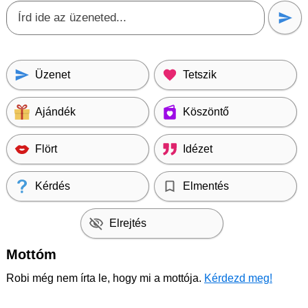
Üzenet
Tetszik
Ajándék
Köszöntő
Flört
Idézet
Kérdés
Elmentés
Elrejtés
Mottóm
Robi még nem írta le, hogy mi a mottója.
Kérdezd meg!