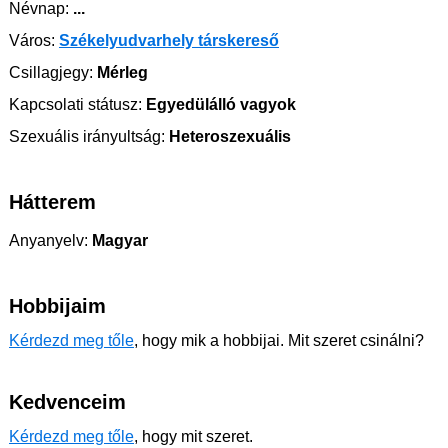
Névnap:
...
Város:
Székelyudvarhely társkereső
Csillagjegy:
Mérleg
Kapcsolati státusz:
Egyedülálló vagyok
Szexuális irányultság:
Heteroszexuális
Hátterem
Anyanyelv:
Magyar
Hobbijaim
Kérdezd meg tőle
, hogy mik a hobbijai. Mit szeret csinálni?
Kedvenceim
Kérdezd meg tőle
, hogy mit szeret.