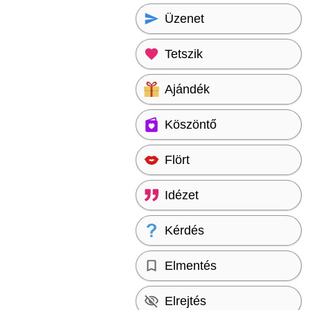
Üzenet
Tetszik
Ajándék
Köszöntő
Flört
Idézet
Kérdés
Elmentés
Elrejtés