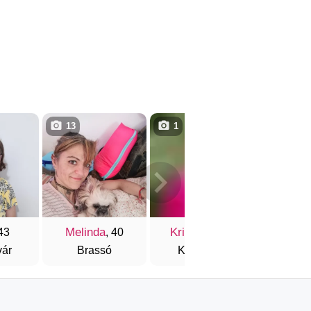
13
1
1
Melinda
Krisztina
Szido
 43
, 40
, 48
vár
Brassó
Kolozsvár
Kolo