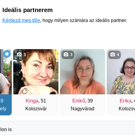
Ideális partnerem
Kérdezd meg tőle
, hogy milyen számára az ideális partner.
3
3
4
Kinga
Enikő
Erika
49
, 51
, 39
,
ely
Kolozsvár
Nagyvárad
Kolozs
lon is