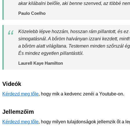
akar kilábalni belőle, aki benne szenved, az többé n
Paulo Coelho
Közelebb lépve hozzám, hosszan rám pillantott, és ez
simogatásnál. A bőröm halványan izzani kezdett, minth
a bőröm alatt világítana. Testemen minden szőrszál ég
És mindez egyetlen pillantástól.
Laurell Kaye Hamilton
Videók
Kérdezd meg tőle
, hogy mik a kedvenc zenéi a Youtube-on.
Jellemzőim
Kérdezd meg tőle
, hogy milyen tulajdonságok jellemzik őt a l