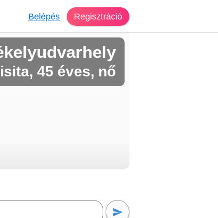
Belépés
Regisztráció
ékelyudvarhely
disita, 45 éves, nő