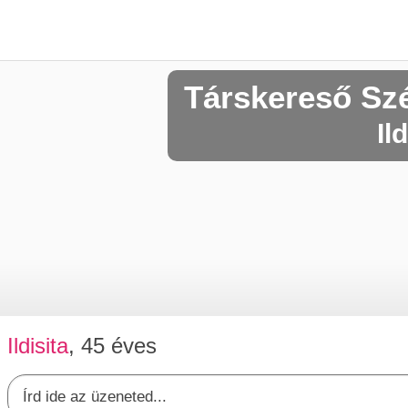
Társkereső Sz
Il
Ildisita
, 45 éves