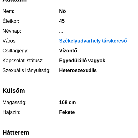
Nem:
Nő
Életkor:
45
Névnap:
...
Város:
Székelyudvarhely társkereső
Csillagjegy:
Vízöntő
Kapcsolati státusz:
Egyedülálló vagyok
Szexuális irányultság:
Heteroszexuális
Külsőm
Magasság:
168 cm
Hajszín:
Fekete
Hátterem