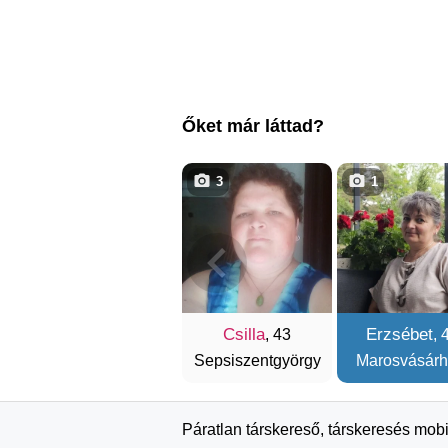
Őket már láttad?
3
1
Csilla
Erzsébet
, 43
, 
Sepsiszentgyörgy
Marosvásárh
Páratlan társkereső, társkeresés mobi