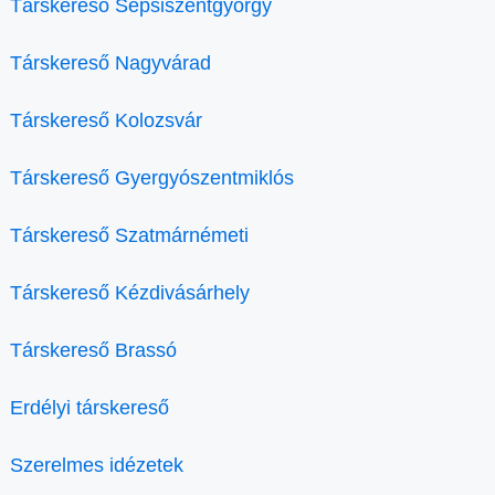
Társkereső Sepsiszentgyörgy
Társkereső Nagyvárad
Társkereső Kolozsvár
Társkereső Gyergyószentmiklós
Társkereső Szatmárnémeti
Társkereső Kézdivásárhely
Társkereső Brassó
Erdélyi társkereső
Szerelmes idézetek