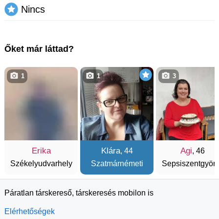
Nincs
Őket már láttad?
1
1
3
Erika
Klára
Agi
, 44
, 46
Székelyudvarhely
Szatmárnémeti
Sepsiszentgyör
Páratlan társkereső, társkeresés mobilon is
Elérhetőségek