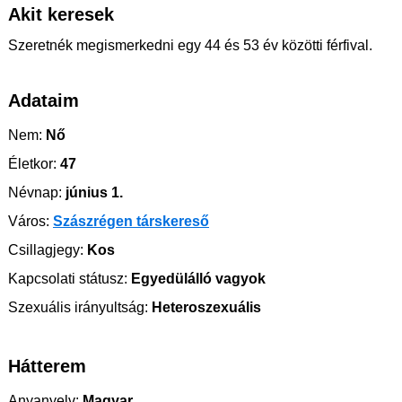
Akit keresek
Szeretnék megismerkedni egy 44 és 53 év közötti férfival.
Adataim
Nem:
Nő
Életkor:
47
Névnap:
június 1.
Város:
Szászrégen társkereső
Csillagjegy:
Kos
Kapcsolati státusz:
Egyedülálló vagyok
Szexuális irányultság:
Heteroszexuális
Hátterem
Anyanyelv:
Magyar