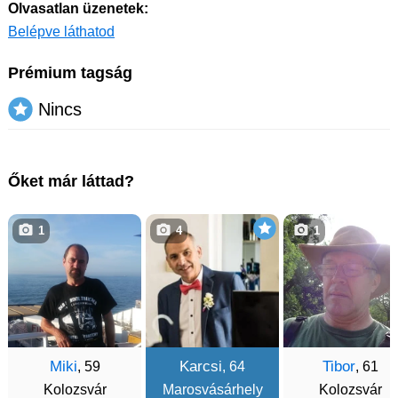
Olvasatlan üzenetek:
Belépve láthatod
Prémium tagság
Nincs
Őket már láttad?
1
4
1
Miki
Karcsi
Tibor
, 59
, 64
, 61
Kolozsvár
Marosvásárhely
Kolozsvár