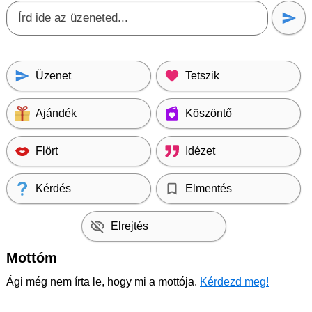
Üzenet
Tetszik
Ajándék
Köszöntő
Flört
Idézet
Kérdés
Elmentés
Elrejtés
Mottóm
Ági még nem írta le, hogy mi a mottója.
Kérdezd meg!