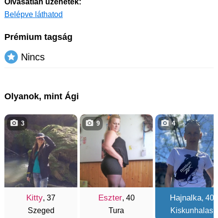
Olvasatlan üzenetek:
Belépve láthatod
Prémium tagság
Nincs
Olyanok, mint Ági
3
9
4
Kitty
Eszter
Hajnalka
, 37
, 40
, 40
Szeged
Tura
Kiskunhalas