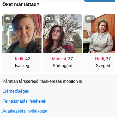
Őket már láttad?
3
1
2
Judit
Moncsi
Hedi
, 42
, 37
, 37
Isaszeg
Sárbogárd
Szeged
Páratlan társkereső, társkeresés mobilon is
Elérhetőségek
Felhasználási feltételek
Adatkezelési nyilatkozat