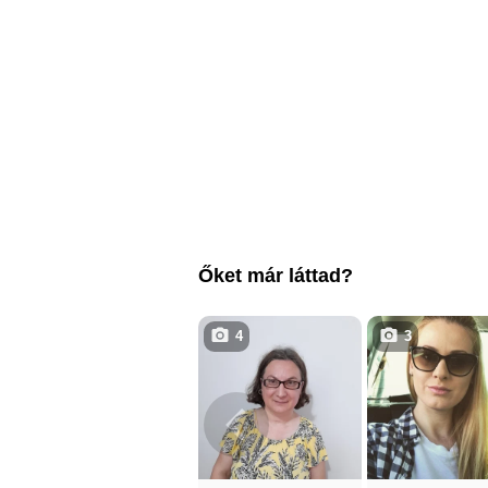
Őket már láttad?
4
3