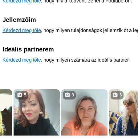
Kérdezd meg tőle
, hogy mik a kedvenc zenéi a Youtube-on.
Jellemzőim
Kérdezd meg tőle
, hogy milyen tulajdonságok jellemzik őt a l
Ideális partnerem
Kérdezd meg tőle
, hogy milyen számára az ideális partner.
5
3
3