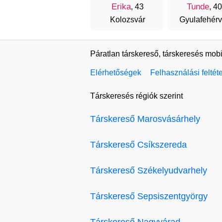
Erika
Tunde
, 43
, 40
Kolozsvár
Gyulafehérv
Páratlan társkereső, társkeresés mobi
Elérhetőségek
Felhasználási feltét
Társkeresés régiók szerint
Társkereső Marosvásárhely
Társkereső Csíkszereda
Társkereső Székelyudvarhely
Társkereső Sepsiszentgyörgy
Társkereső Nagyvárad