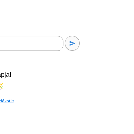
pja!
dékot is
!