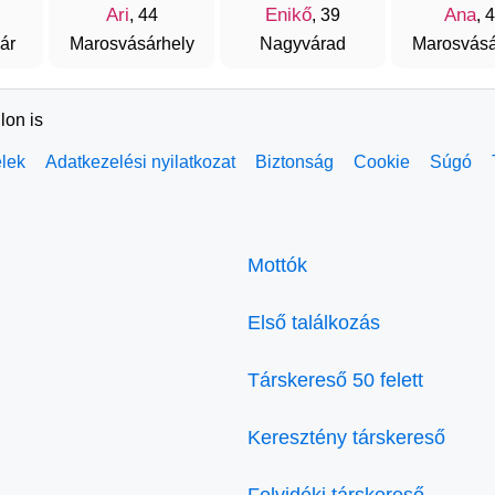
Ari
Enikő
Ana
, 44
, 39
, 
ár
Marosvásárhely
Nagyvárad
Marosvásá
lon is
elek
Adatkezelési nyilatkozat
Biztonság
Cookie
Súgó
Mottók
Első találkozás
Társkereső 50 felett
Keresztény társkereső
Felvidéki társkereső