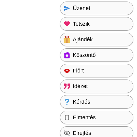
Üzenet
Tetszik
Ajándék
Köszöntő
Flört
Idézet
Kérdés
Elmentés
Elrejtés