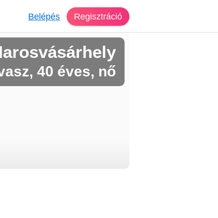
Belépés
Regisztráció
Marosvásárhely
vasz, 40 éves, nő