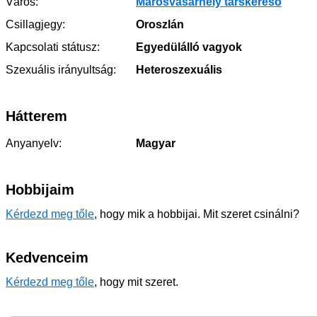
Város:
Marosvásárhely társkereső
Csillagjegy:
Oroszlán
Kapcsolati státusz:
Egyedülálló vagyok
Szexuális irányultság:
Heteroszexuális
Hátterem
Anyanyelv:
Magyar
Hobbijaim
Kérdezd meg tőle
, hogy mik a hobbijai. Mit szeret csinálni?
Kedvenceim
Kérdezd meg tőle
, hogy mit szeret.