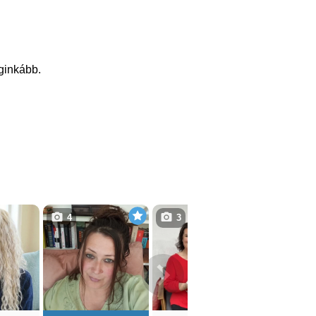
eginkább.
4
3
1