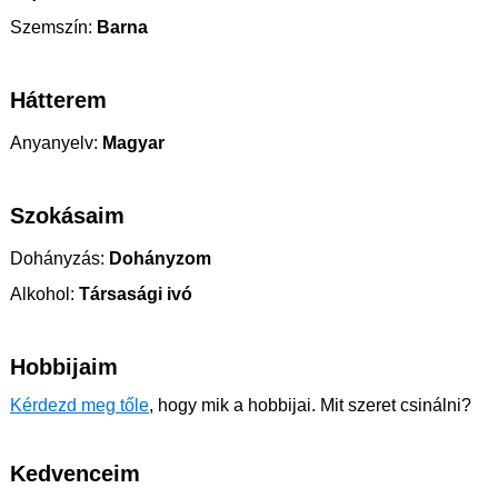
Szemszín:
Barna
Hátterem
Anyanyelv:
Magyar
Szokásaim
Dohányzás:
Dohányzom
Alkohol:
Társasági ivó
Hobbijaim
Kérdezd meg tőle
, hogy mik a hobbijai. Mit szeret csinálni?
Kedvenceim