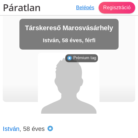
Belépés
Regisztráció
Társkereső Marosvásárhely
István, 58 éves, férfi
Prémium tag
István
, 58 éves