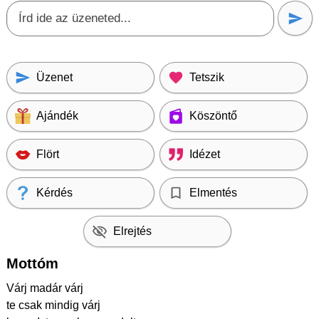
Üzenet
Tetszik
Ajándék
Köszöntő
Flört
Idézet
Kérdés
Elmentés
Elrejtés
Mottóm
Várj madár várj
te csak mindig várj