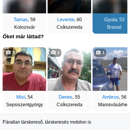
Tamas
Levente
Gyula
, 59
, 60
, 53
Kolozsvár
Csíkszereda
Brassó
Őket már láttad?
3
2
1
Misi
Denes
Ambrus
, 54
, 55
, 56
Sepsiszentgyörgy
Csíkszereda
Marosvásárhel
Páratlan társkereső, társkeresés mobilon is