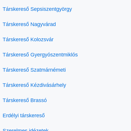
Társkereső Sepsiszentgyörgy
Társkereső Nagyvárad
Társkereső Kolozsvár
Társkereső Gyergyószentmiklós
Társkereső Szatmárnémeti
Társkereső Kézdivásárhely
Társkereső Brassó
Erdélyi társkereső
Szerelmes idézetek