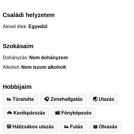
Családi helyzetem
Akivel élek:
Egyedül
Szokásaim
Dohányzás:
Nem dohányzom
Alkohol:
Nem iszom alkoholt
Hobbijaim
👟 Túra/séta
🎧 Zenehallgatás
🌏 Utazás
🚲 Kerékpározás
📸 Fényképezés
🎒 Hátizsákos utazás
👟 Futás
📖 Olvasás