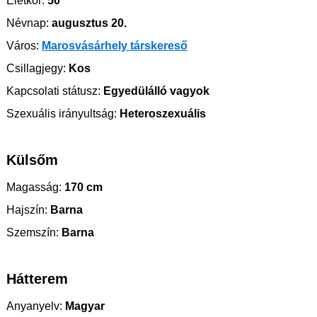
Életkor:
50
Névnap:
augusztus 20.
Város:
Marosvásárhely társkereső
Csillagjegy:
Kos
Kapcsolati státusz:
Egyedülálló vagyok
Szexuális irányultság:
Heteroszexuális
Külsőm
Magasság:
170 cm
Hajszín:
Barna
Szemszín:
Barna
Hátterem
Anyanyelv:
Magyar