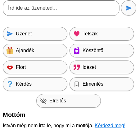
Üzenet
Tetszik
Ajándék
Köszöntő
Flört
Idézet
Kérdés
Elmentés
Elrejtés
Mottóm
István még nem írta le, hogy mi a mottója.
Kérdezd meg!