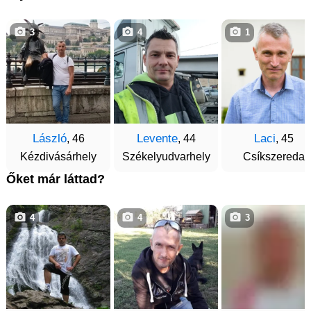
3
4
1
László
Levente
Laci
, 46
, 44
, 45
Kézdivásárhely
Székelyudvarhely
Csíkszereda
Őket már láttad?
4
4
3