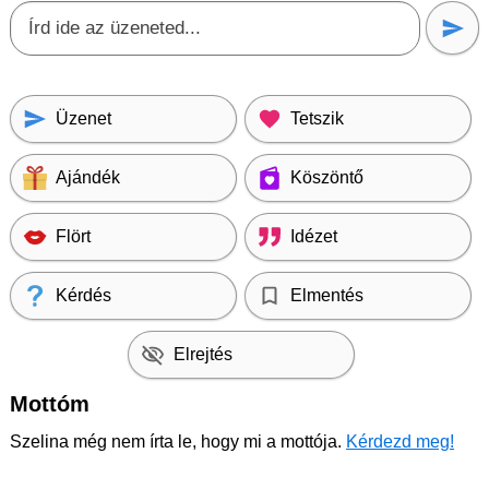
Üzenet
Tetszik
Ajándék
Köszöntő
Flört
Idézet
Kérdés
Elmentés
Elrejtés
Mottóm
Szelina még nem írta le, hogy mi a mottója.
Kérdezd meg!