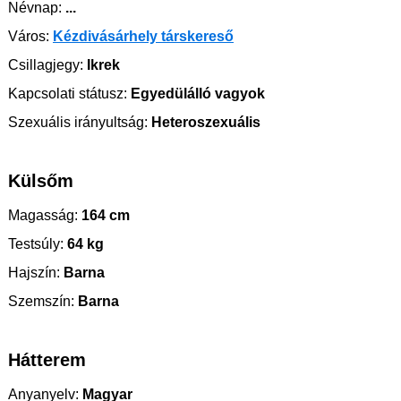
Névnap:
...
Város:
Kézdivásárhely társkereső
Csillagjegy:
Ikrek
Kapcsolati státusz:
Egyedülálló vagyok
Szexuális irányultság:
Heteroszexuális
Külsőm
Magasság:
164 cm
Testsúly:
64 kg
Hajszín:
Barna
Szemszín:
Barna
Hátterem
Anyanyelv:
Magyar