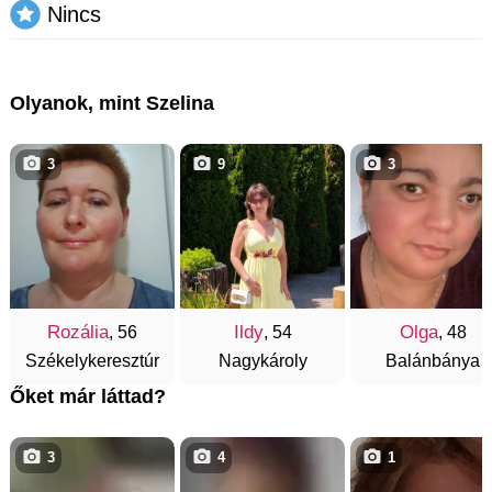
Nincs
Olyanok, mint Szelina
3
9
3
Rozália
Ildy
Olga
, 56
, 54
, 48
Székelykeresztúr
Nagykároly
Balánbánya
Őket már láttad?
3
4
1