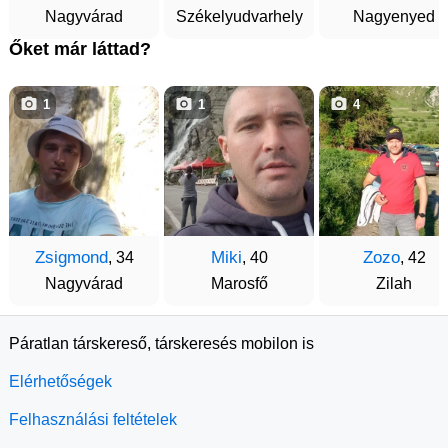
Nagyvárad
Székelyudvarhely
Nagyenyed
Őket már láttad?
1
1
4
Zsigmond
Miki
Zozo
, 34
, 40
, 42
Nagyvárad
Marosfő
Zilah
Páratlan társkereső, társkeresés mobilon is
Elérhetőségek
Felhasználási feltételek