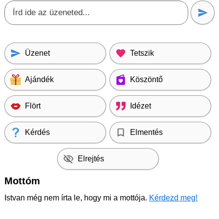
Üzenet
Tetszik
Ajándék
Köszöntő
Flört
Idézet
Kérdés
Elmentés
Elrejtés
Mottóm
Istvan még nem írta le, hogy mi a mottója.
Kérdezd meg!