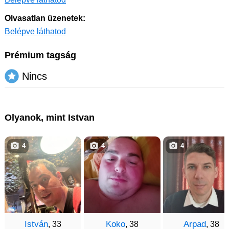
Olvasatlan üzenetek:
Belépve láthatod
Prémium tagság
Nincs
Olyanok, mint Istvan
4
4
4
István
Koko
Arpad
, 33
, 38
, 38