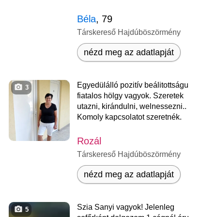
Béla
, 79
Társkereső Hajdúböszörmény
nézd meg az adatlapját
Egyedülálló pozitív beálitottságu
3
fiatalos hölgy vagyok. Szeretek
utazni, kirándulni, welnessezni..
Komoly kapcsolatot szeretnék.
Rozál
Társkereső Hajdúböszörmény
nézd meg az adatlapját
Szia Sanyi vagyok! Jelenleg
5