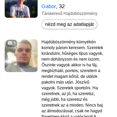
Gabor
, 32
Társkereső Hajdúböszörmény
nézd meg az adatlapját
Hajdúböszörmény környékén
3
komoly párom keresem. Szeretek
kirándulni, hűséges típus vagyok,
nem dohányzom és nem iszom.
Őszinte vagyok akkor is ha fáj,
megbízható, pontos, szeretem a
rendet magam kőrül, de utálok
pakolni más után. Jószívű
vagyok. Szeretek sportolni. Ha
szeretnek, az jó, ha szeretsz,
még jobb, ha szeretsz és
szeretnek az a minden. Nincs baj
az álmodozással, csak ne hagyd
figyelmen kívül a valóságot! A