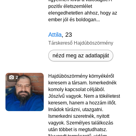
pozitív életszemlélet
elengedhetetlen ahhoz, hogy az
ember jól és boldogan...
Attila
, 23
Társkereső Hajdúböszörmény
nézd meg az adatlapját
Hajdúböszörmény környékéről
2
keresem a társam. Ismerkednék
komoly kapcsolat céljából.
Jószívű vagyok. Nem a tökéletest
keresem, hanem a hozzám illőt.
Imádok túrázni, utazgatni.
Ismerkedni szeretnék, nyitott
vagyok. Személyes találkozás
után többet is megtudhatsz.