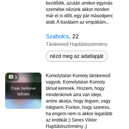
kezdődik, azután amikor egymás
szemébe nézünk akkor minden
már el is dőlt, egy pár másodperc
alatt. A barátaim az empátiám...
Szabolcs
, 22
Társkereső Hajdúböszörmény
nézd meg az adatlapját
Komolytalan Komoly társkereső
1
vagyok. Komolytalan Komoly
Csak belépve
társat keresek. Hiszem, hogy
látható
mindenkinek arra van ideje,
amire akarja, hogy legyen, vagy
mégsem. Fontos, hogy szeress,
ha engem nem is akkor legalább
az erotikát ;) Seres Viktor
Hajdúböszörmény ;)