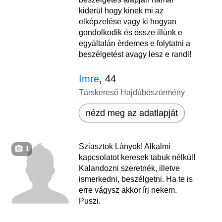
kiderül hogy kinek mi az
elképzelése vagy ki hogyan
gondolkodik és össze illünk e
egyáltalán èrdemes e folytatni a
beszélgetést avagy lesz e randi!
Imre
, 44
Társkereső Hajdúböszörmény
nézd meg az adatlapját
Sziasztok Lányok! Alkalmi
1
kapcsolatot keresek tabuk nélkül!
Kalandozni szeretnék, illetve
ismerkedni, beszélgetni. Ha te is
erre vágysz akkor írj nekem.
Puszi.