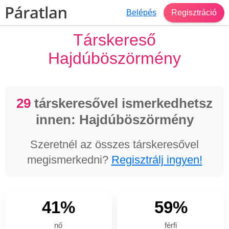
Belépés
Regisztráció
Társkereső
Hajdúböszörmény
29
társkeresővel ismerkedhetsz
innen: Hajdúböszörmény
Szeretnél az összes társkeresővel
megismerkedni?
Regisztrálj ingyen!
41%
59%
nő
férfi