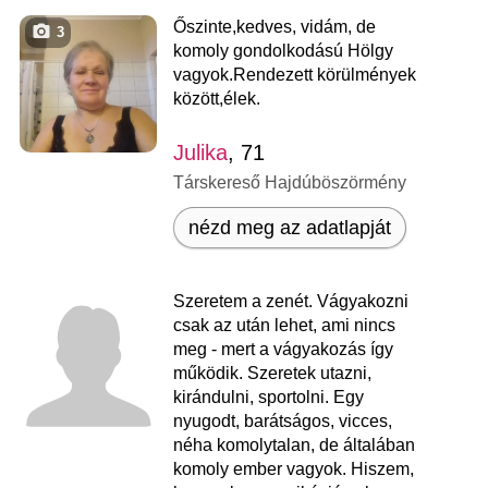
Őszinte,kedves, vidám, de
3
komoly gondolkodású Hölgy
vagyok.Rendezett körülmények
között,élek.
Julika
, 71
Társkereső Hajdúböszörmény
nézd meg az adatlapját
Szeretem a zenét. Vágyakozni
csak az után lehet, ami nincs
meg - mert a vágyakozás így
működik. Szeretek utazni,
kirándulni, sportolni. Egy
nyugodt, barátságos, vicces,
néha komolytalan, de általában
komoly ember vagyok. Hiszem,