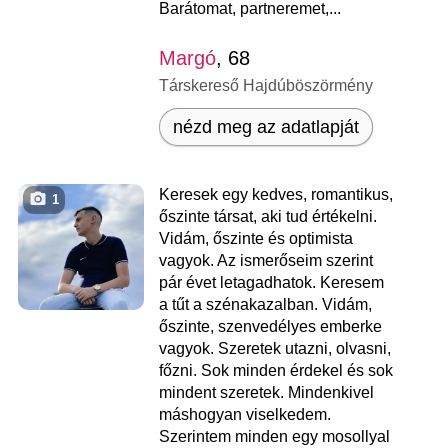
Barátomat, partneremet,...
Margó
, 68
Társkereső Hajdúböszörmény
nézd meg az adatlapját
Keresek egy kedves, romantikus,
1
őszinte társat, aki tud értékelni.
Vidám, őszinte és optimista
vagyok. Az ismerőseim szerint
pár évet letagadhatok. Keresem
a tűt a szénakazalban. Vidám,
őszinte, szenvedélyes emberke
vagyok. Szeretek utazni, olvasni,
főzni. Sok minden érdekel és sok
mindent szeretek. Mindenkivel
máshogyan viselkedem.
Szerintem minden egy mosollyal