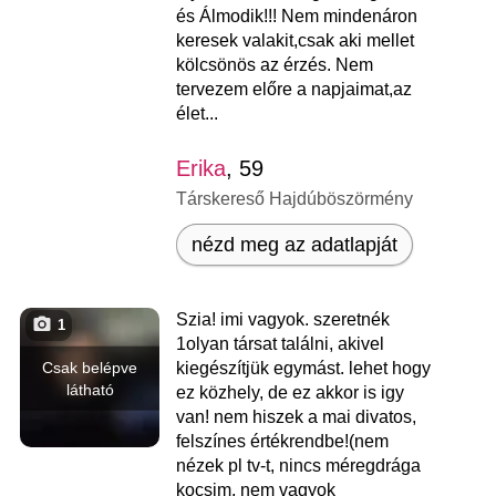
és Álmodik!!! Nem mindenáron
keresek valakit,csak aki mellet
kölcsönös az érzés. Nem
tervezem előre a napjaimat,az
élet...
Erika
, 59
Társkereső Hajdúböszörmény
nézd meg az adatlapját
Szia! imi vagyok. szeretnék
1
1olyan társat találni, akivel
Csak belépve
kiegészítjük egymást. lehet hogy
látható
ez közhely, de ez akkor is igy
van! nem hiszek a mai divatos,
felszínes értékrendbe!(nem
nézek pl tv-t, nincs méregdrága
kocsim, nem vagyok