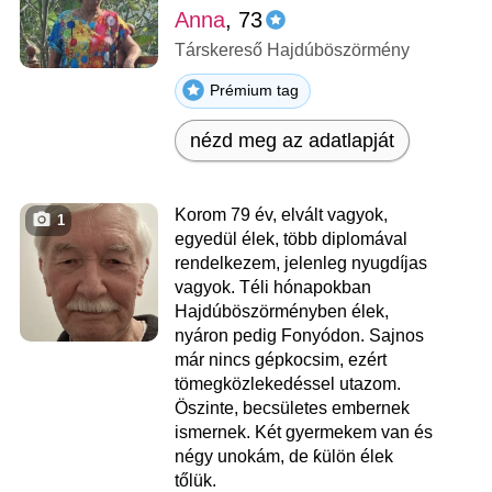
Anna
, 73
Társkereső Hajdúböszörmény
Prémium tag
nézd meg az adatlapját
Korom 79 év, elvált vagyok,
1
egyedül élek, több diplomával
rendelkezem, jelenleg nyugdíjas
vagyok. Téli hónapokban
Hajdúböszörményben élek,
nyáron pedig Fonyódon. Sajnos
már nincs gépkocsim, ezért
tömegközlekedéssel utazom.
Öszinte, becsületes embernek
ismernek. Két gyermekem van és
négy unokám, de ƙülön élek
tőlük.