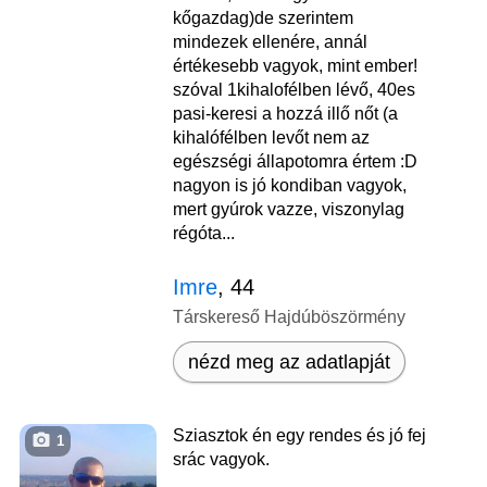
kőgazdag)de szerintem
mindezek ellenére, annál
értékesebb vagyok, mint ember!
szóval 1kihalofélben lévő, 40es
pasi-keresi a hozzá illő nőt (a
kihalófélben levőt nem az
egészségi állapotomra értem :D
nagyon is jó kondiban vagyok,
mert gyúrok vazze, viszonylag
régóta...
Imre
, 44
Társkereső Hajdúböszörmény
nézd meg az adatlapját
Sziasztok én egy rendes és jó fej
1
srác vagyok.