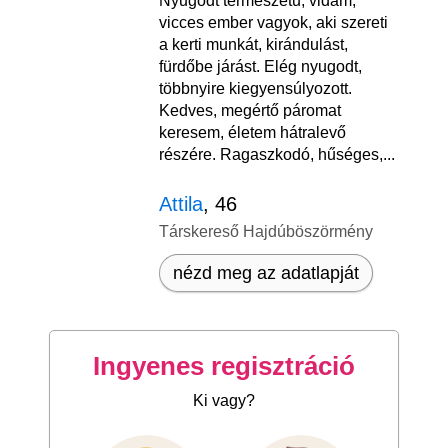
Nyugodt természetű, vidám,
vicces ember vagyok, aki szereti
a kerti munkát, kirándulást,
fürdőbe járást. Elég nyugodt,
többnyire kiegyensúlyozott.
Kedves, megértő páromat
keresem, életem hátralevő
részére. Ragaszkodó, hűséges,...
Attila
, 46
Társkereső Hajdúböszörmény
nézd meg az adatlapját
Ingyenes regisztráció
Ki vagy?