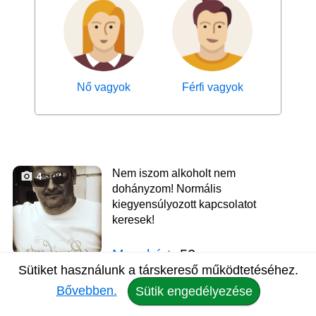
Nő vagyok
Férfi vagyok
Nem iszom alkoholt nem
4
dohányzom! Normális
kiegyensúlyozott kapcsolatot
keresek!
Menyhárt
, 52
Sütiket használunk a társkereső működtetéséhez.
Társkereső Hajdúböszörmény
Bővebben.
Sütik engedélyezése
nézd meg az adatlapját