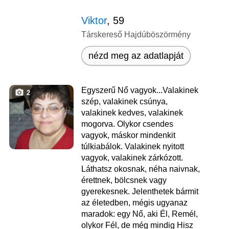
Viktor
, 59
Társkereső Hajdúböszörmény
nézd meg az adatlapját
Egyszerű Nő vagyok...Valakinek
2
szép, valakinek csúnya,
valakinek kedves, valakinek
mogorva. Olykor csendes
vagyok, máskor mindenkit
túlkiabálok. Valakinek nyitott
vagyok, valakinek zárkózott.
Láthatsz okosnak, néha naivnak,
érettnek, bölcsnek vagy
gyerekesnek. Jelenthetek bármit
az életedben, mégis ugyanaz
maradok: egy Nő, aki Él, Remél,
olykor Fél, de még mindig Hisz