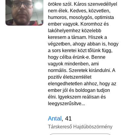
örökre szól. Káros szenvedéllyel
nem élek. Kedves, közvetlen,
humoros, mosolygós, optimista
ember vagyok. Koromhoz és
lakóhelyemhez közelebb
keresem a társam. Hiszek a
végzetben, ahogy abban is, hogy
a sors keretei közt tőlünk függ,
hogy célba érünk-e. Benne
vagyok mindenben, ami
normális. Szeretek kirándulni. A
pozitív életszemlélet
elengedhetetlen ahhoz, hogy az
ember jól és boldogan tudjon
élni. Igyekszem reálisan és
leegyszerűsítve...
Antal
, 41
Társkereső Hajdúböszörmény