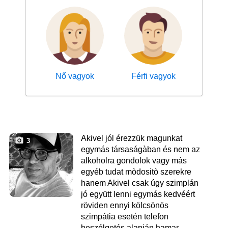
Nő vagyok
Férfi vagyok
Akivel jól érezzük magunkat
3
egymás társaságàban és nem az
alkoholra gondolok vagy más
egyéb tudat mòdositò szerekre
hanem Akivel csak úgy szimplán
jó együtt lenni egymás kedvéért
röviden ennyi kölcsönös
szimpátia esetén telefon
beszélgetés alapján hamar