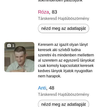
sokmindenben paszoljunk
Róza
, 83
Társkereső Hajdúböszörmény
nézd meg az adatlapját
Keresem az igazit olyan lányt
1
keresek aki szívből tudna
szeretni és mindenben mellettem
al szeretem az egyszerű lányokat
csak komoly kapcsolatot keresek
kedves lányok írjatok nyugodtan
nem harapok.
Anti
, 48
Társkereső Hajdúböszörmény
nézd meg az adatlapját