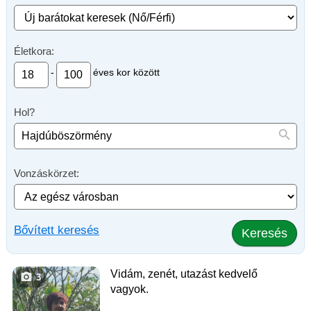
Életkora:
-
éves kor között
Hol?
Vonzáskörzet:
Bővített keresés
Keresés
Vidám, zenét, utazást kedvelő
3
vagyok.