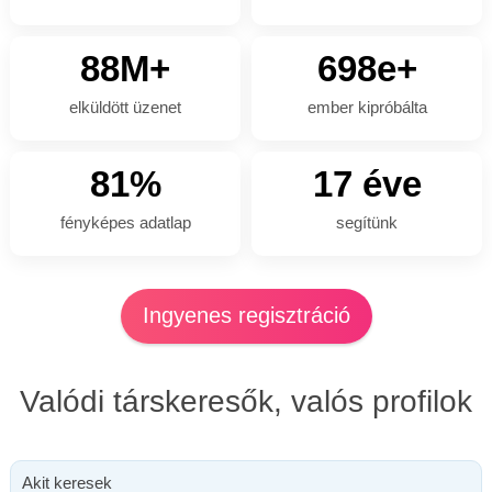
88M+
698e+
elküldött üzenet
ember kipróbálta
81%
17 éve
fényképes adatlap
segítünk
Ingyenes regisztráció
Valódi társkeresők, valós profilok
Akit keresek