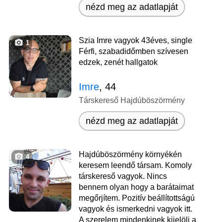
nézd meg az adatlapját
Szia Imre vagyok 43éves, single
1
Férfi, szabadidőmben szívesen
edzek, zenét hallgatok
Imre
, 44
Társkereső Hajdúböszörmény
nézd meg az adatlapját
Hajdúböszörmény környékén
4
keresem leendő társam. Komoly
társkereső vagyok. Nincs
bennem olyan hogy a barátaimat
megőrjítem. Pozitív beállítottságú
vagyok és ismerkedni vagyok itt.
A szerelem mindenkinek kijelöli a