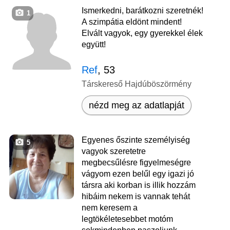
Ismerkedni, barátkozni szeretnék!
1
A szimpátia eldönt mindent!
Elvált vagyok, egy gyerekkel élek
együtt!
Ref
, 53
Társkereső Hajdúböszörmény
nézd meg az adatlapját
Egyenes őszinte személyiség
5
vagyok szeretetre
megbecsűlésre figyelmeségre
vágyom ezen belűl egy igazi jó
társra aki korban is illik hozzám
hibáim nekem is vannak tehát
nem keresem a
legtökéletesebbet motóm