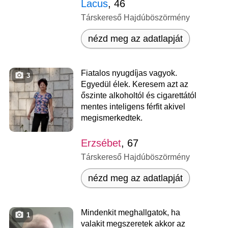
Lacus
, 46
Társkereső Hajdúböszörmény
nézd meg az adatlapját
Fiatalos nyugdíjas vagyok.
3
Egyedül élek. Keresem azt az
őszinte alkoholtól és cigarettától
mentes inteligens férfit akivel
megismerkedtek.
Erzsébet
, 67
Társkereső Hajdúböszörmény
nézd meg az adatlapját
Mindenkit meghallgatok, ha
1
valakit megszeretek akkor az