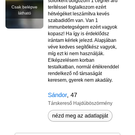
sofőrként dolgozom 1 cégnél áru
Csak belépve
terítéssel foglalkozom ezért
látható
hétvégéket leszámítva kevés
szabadidőm van. Van 1
immunbetegségem ezért vagyok
kopasz! Ha így is érdeklődsz
irántam kérlek jelezd. Alapjában
véve kedves segítőkész vagyok,
míg ezt ki nem használják.
Elképzelésem korban
testalkatban, normál értékrenddel
rendelkező nő társaságát
keresem, gyerek nem akadály.
Sándor
, 47
Társkereső Hajdúböszörmény
nézd meg az adatlapját