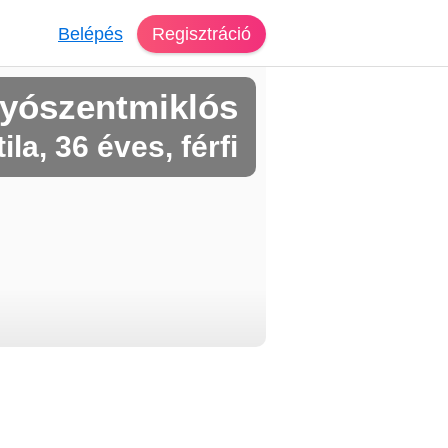
Belépés
Regisztráció
yószentmiklós
tila, 36 éves, férfi