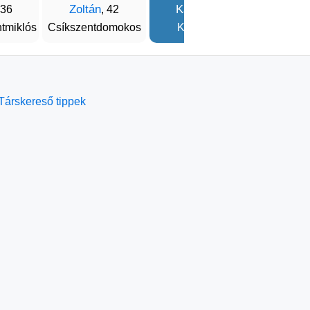
Zoltán
Károly
Szabo
 36
, 42
, 36
tmiklós
Csíkszentdomokos
Kolozsvár
Csíkszen
Társkereső tippek