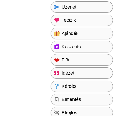
Üzenet
Tetszik
Ajándék
Köszöntő
Flört
Idézet
Kérdés
Elmentés
Elrejtés