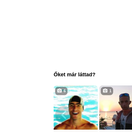
Őket már láttad?
6
1