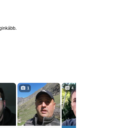
eginkább.
1
4
1