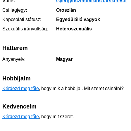
Város:
Gyergyószentmiklós társkereső
Csillagjegy:
Oroszlán
Kapcsolati státusz:
Egyedülálló vagyok
Szexuális irányultság:
Heteroszexuális
Hátterem
Anyanyelv:
Magyar
Hobbijaim
Kérdezd meg tőle
, hogy mik a hobbijai. Mit szeret csinálni?
Kedvenceim
Kérdezd meg tőle
, hogy mit szeret.