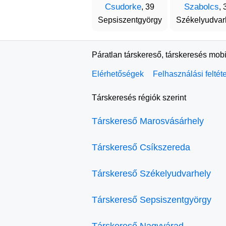
Csudorke
Szabolcs
, 39
, 
Sepsiszentgyörgy
Székelyudvar
Páratlan társkereső, társkeresés mobi
Elérhetőségek
Felhasználási feltét
Társkeresés régiók szerint
Társkereső Marosvásárhely
Társkereső Csíkszereda
Társkereső Székelyudvarhely
Társkereső Sepsiszentgyörgy
Társkereső Nagyvárad