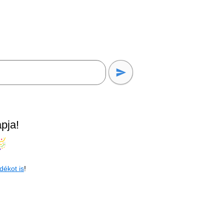
pja!
dékot is
!