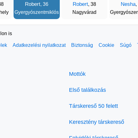
Robert
Robert
Nesha
38
, 36
, 38
,
hely
Gyergyószentmiklós
Nagyvárad
Gyergyószen
lon is
elek
Adatkezelési nyilatkozat
Biztonság
Cookie
Súgó
Mottók
Első találkozás
Társkereső 50 felett
Keresztény társkereső
Felvidéki társkereső