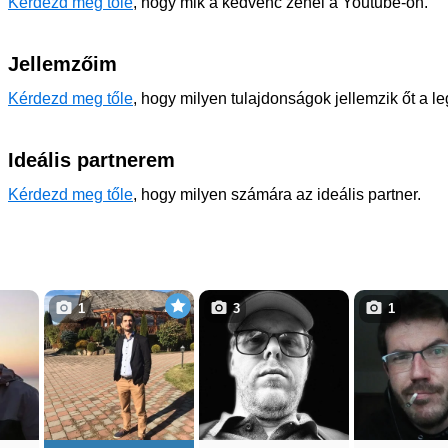
Kérdezd meg tőle
, hogy mik a kedvenc zenéi a Youtube-on.
Jellemzőim
Kérdezd meg tőle
, hogy milyen tulajdonságok jellemzik őt a l
Ideális partnerem
Kérdezd meg tőle
, hogy milyen számára az ideális partner.
1
3
1