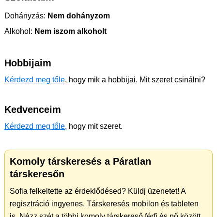
Dohányzás:
Nem dohányzom
Alkohol:
Nem iszom alkoholt
Hobbijaim
Kérdezd meg tőle
, hogy mik a hobbijai. Mit szeret csinálni?
Kedvenceim
Kérdezd meg tőle
, hogy mit szeret.
Komoly társkeresés a Páratlan
társkeresőn
Sofia felkeltette az érdeklődésed? Küldj üzenetet! A
regisztráció ingyenes. Társkeresés mobilon és tableten
is. Nézz szét a többi komoly társkereső férfi és nő között.