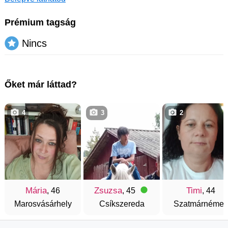
Prémium tagság
Nincs
Őket már láttad?
4
3
2
Mária
Zsuzsa
Timi
, 46
, 45
, 44
Marosvásárhely
Csíkszereda
Szatmárnémeti