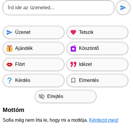
Üzenet
Tetszik
Ajándék
Köszöntő
Flört
Idézet
Kérdés
Elmentés
Elrejtés
Mottóm
Sofia még nem írta le, hogy mi a mottója.
Kérdezd meg!