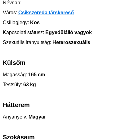
Névnap:
...
Város:
Csíkszereda társkereső
Csillagjegy:
Kos
Kapcsolati státusz:
Egyedülálló vagyok
Szexuális irányultság:
Heteroszexuális
Külsőm
Magasság:
165 cm
Testsúly:
63 kg
Hátterem
Anyanyelv:
Magyar
Szokásaim