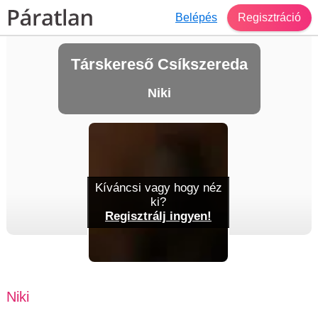
Belépés
Regisztráció
Társkereső Csíkszereda
Niki
Kíváncsi vagy hogy néz
ki?
Regisztrálj ingyen!
Niki