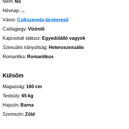
Nem:
Nő
Névnap:
...
Város:
Csíkszereda társkereső
Csillagjegy:
Vízöntő
Kapcsolati státusz:
Egyedülálló vagyok
Szexuális irányultság:
Heteroszexuális
Romantika:
Romantikus
Külsőm
Magasság:
160 cm
Testsúly:
65 kg
Hajszín:
Barna
Szemszín:
Zöld