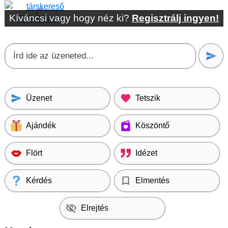
Kíváncsi vagy hogy néz ki?
Regisztrálj ingyen!
Üzenet
Tetszik
Ajándék
Köszöntő
Flört
Idézet
Kérdés
Elmentés
Elrejtés