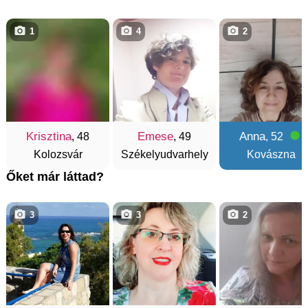
1
4
2
Krisztina
Emese
Anna
, 48
, 49
, 52
Kolozsvár
Székelyudvarhely
Kovászna
Őket már láttad?
3
3
2