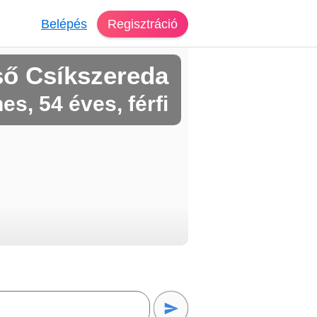
Belépés
Regisztráció
ső Csíkszereda
es, 54 éves, férfi