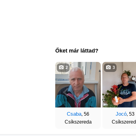
Őket már láttad?
2
3
Csaba
Jocó
, 56
, 53
Csíkszereda
Csíkszere