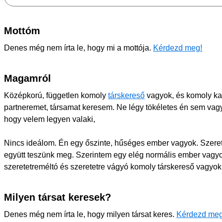
Mottóm
Denes még nem írta le, hogy mi a mottója.
Kérdezd meg!
Magamról
Középkorú, független komoly
társkereső
vagyok, és komoly ka
partneremet, társamat keresem. Ne légy tökéletes én sem vag
hogy velem legyen valaki,
Nincs ideálom. Én egy őszinte, hűséges ember vagyok. Szerete
együtt teszünk meg. Szerintem egy elég normális ember vagyo
szeretetreméltó és szeretetre vágyó komoly társkereső vagyok
Milyen társat keresek?
Denes még nem írta le, hogy milyen társat keres.
Kérdezd meg