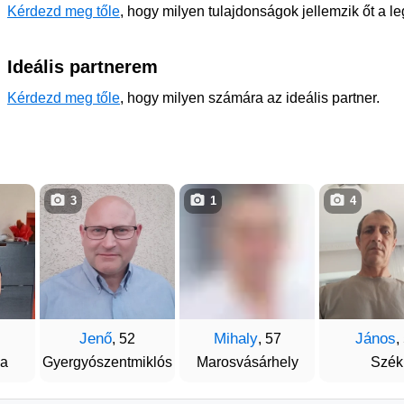
Kérdezd meg tőle
, hogy milyen tulajdonságok jellemzik őt a l
Ideális partnerem
Kérdezd meg tőle
, hogy milyen számára az ideális partner.
3
1
4
Jenő
Mihaly
János
, 52
, 57
,
da
Gyergyószentmiklós
Marosvásárhely
Szék