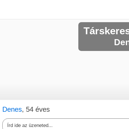
Társkere
Den
Denes
, 54 éves