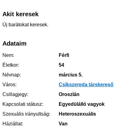
Akit keresek
Új barátokat keresek.
Adataim
Nem:
Férfi
Életkor:
54
Névnap:
március 5.
Város:
Csíkszereda társkereső
Csillagjegy:
Oroszlán
Kapcsolati státusz:
Egyedülálló vagyok
Szexuális irányultság:
Heteroszexuális
Háziállat:
Van