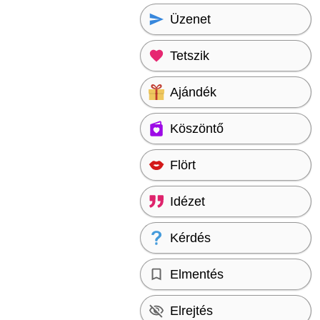
Üzenet
Tetszik
Ajándék
Köszöntő
Flört
Idézet
Kérdés
Elmentés
Elrejtés