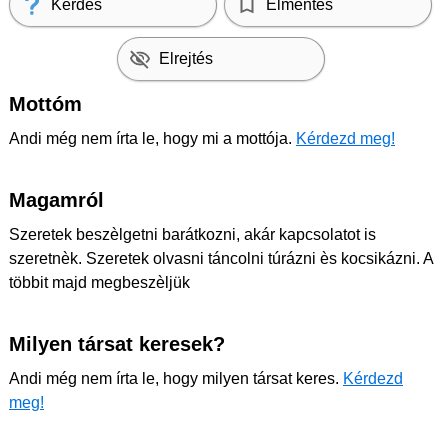
Kérdés
Elmentés
Elrejtés
Mottóm
Andi még nem írta le, hogy mi a mottója.
Kérdezd meg!
Magamról
Szeretek beszèlgetni barátkozni, akár kapcsolatot is
szeretnèk. Szeretek olvasni táncolni túrázni ès kocsikázni. A
többit majd megbeszèljük
Milyen társat keresek?
Andi még nem írta le, hogy milyen társat keres.
Kérdezd
meg!