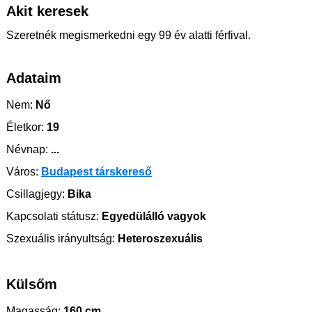
Akit keresek
Szeretnék megismerkedni egy 99 év alatti férfival.
Adataim
Nem:
Nő
Életkor:
19
Névnap:
...
Város:
Budapest társkereső
Csillagjegy:
Bika
Kapcsolati státusz:
Egyedülálló vagyok
Szexuális irányultság:
Heteroszexuális
Külsőm
Magasság:
160 cm