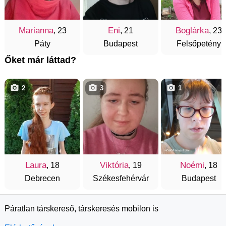
Marianna
Eni
Boglárka
, 23
, 21
, 23
Páty
Budapest
Felsőpetény
Őket már láttad?
2
3
1
Laura
Viktória
Noémi
, 18
, 19
, 18
Debrecen
Székesfehérvár
Budapest
Páratlan társkereső, társkeresés mobilon is