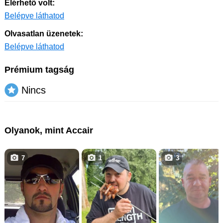
Elérhető volt:
Belépve láthatod
Olvasatlan üzenetek:
Belépve láthatod
Prémium tagság
Nincs
Olyanok, mint Accair
7
1
3