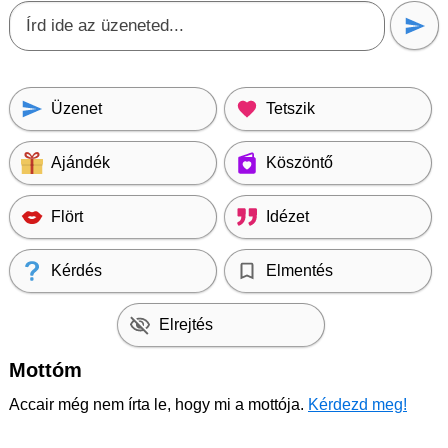
Üzenet
Tetszik
Ajándék
Köszöntő
Flört
Idézet
Kérdés
Elmentés
Elrejtés
Mottóm
Accair még nem írta le, hogy mi a mottója.
Kérdezd meg!