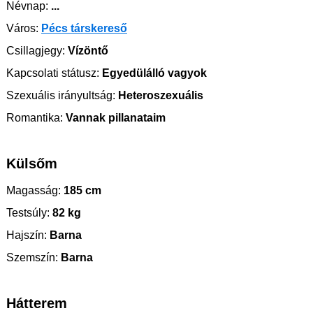
Névnap:
...
Város:
Pécs társkereső
Csillagjegy:
Vízöntő
Kapcsolati státusz:
Egyedülálló vagyok
Szexuális irányultság:
Heteroszexuális
Romantika:
Vannak pillanataim
Külsőm
Magasság:
185 cm
Testsúly:
82 kg
Hajszín:
Barna
Szemszín:
Barna
Hátterem