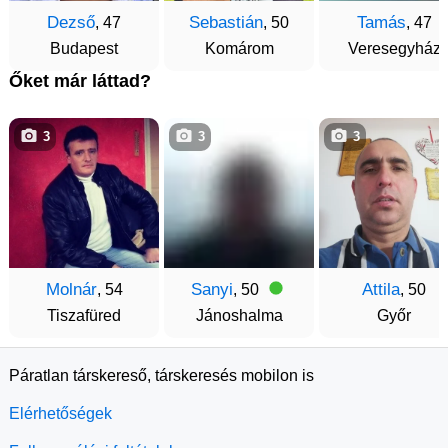
Dezső
Sebastián
Tamás
, 47
, 50
, 47
Budapest
Komárom
Veresegyház
Őket már láttad?
3
3
3
Molnár
Sanyi
Attila
, 54
, 50
, 50
Tiszafüred
Jánoshalma
Győr
Páratlan társkereső, társkeresés mobilon is
Elérhetőségek