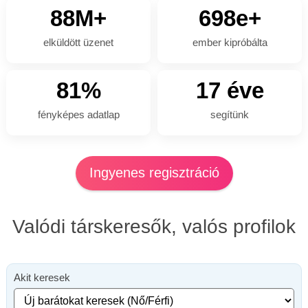
88M+
698e+
elküldött üzenet
ember kipróbálta
81%
17 éve
fényképes adatlap
segítünk
Ingyenes regisztráció
Valódi társkeresők, valós profilok
Akit keresek