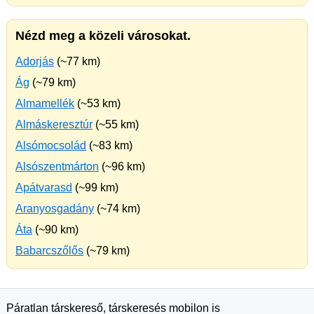
Nézd meg a közeli városokat.
Adorjás
(~77 km)
Ág
(~79 km)
Almamellék
(~53 km)
Almáskeresztúr
(~55 km)
Alsómocsolád
(~83 km)
Alsószentmárton
(~96 km)
Apátvarasd
(~99 km)
Aranyosgadány
(~74 km)
Áta
(~90 km)
Babarcszőlős
(~79 km)
Páratlan társkereső, társkeresés mobilon is