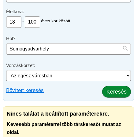
Életkora:
-
éves kor között
Hol?
Vonzáskörzet:
Bővített keresés
Keresés
Nincs találat a beállított paraméterekre.
Kevesebb paraméterrel több társkeresőt mutat az
oldal.