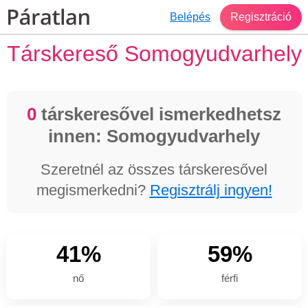
Belépés
Regisztráció
Társkereső Somogyudvarhely
0
társkeresővel ismerkedhetsz
innen: Somogyudvarhely
Szeretnél az összes társkeresővel
megismerkedni?
Regisztrálj ingyen!
41%
59%
nő
férfi