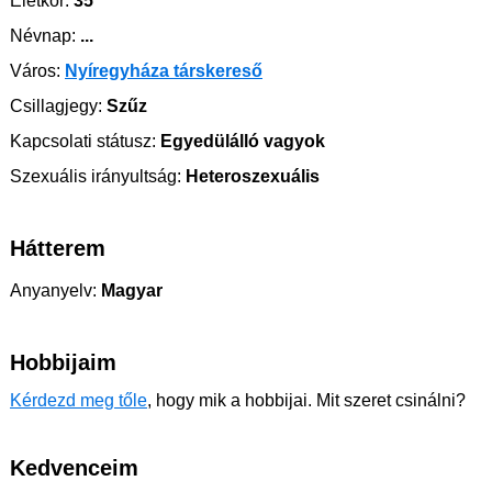
Életkor:
35
Névnap:
...
Város:
Nyíregyháza társkereső
Csillagjegy:
Szűz
Kapcsolati státusz:
Egyedülálló vagyok
Szexuális irányultság:
Heteroszexuális
Hátterem
Anyanyelv:
Magyar
Hobbijaim
Kérdezd meg tőle
, hogy mik a hobbijai. Mit szeret csinálni?
Kedvenceim