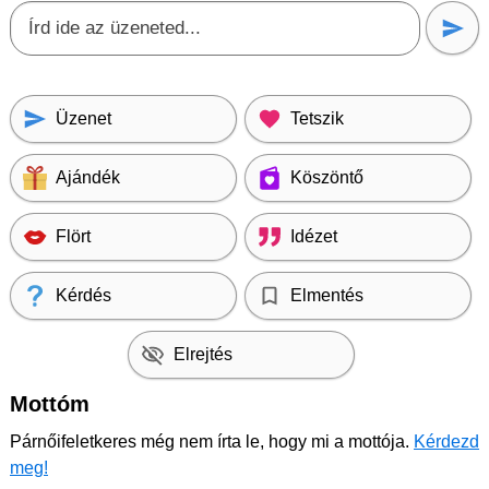
Üzenet
Tetszik
Ajándék
Köszöntő
Flört
Idézet
Kérdés
Elmentés
Elrejtés
Mottóm
Párnőifeletkeres még nem írta le, hogy mi a mottója.
Kérdezd
meg!