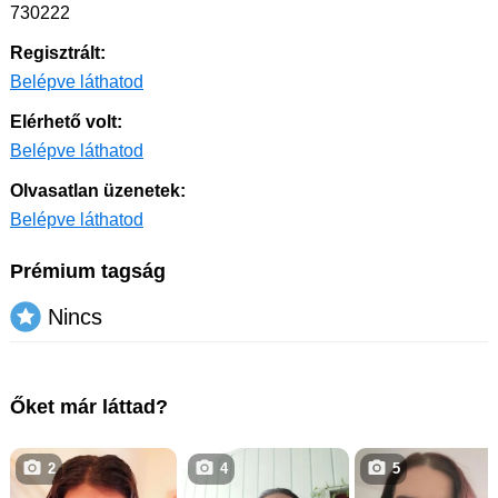
730222
Regisztrált:
Belépve láthatod
Elérhető volt:
Belépve láthatod
Olvasatlan üzenetek:
Belépve láthatod
Prémium tagság
Nincs
Őket már láttad?
2
4
5